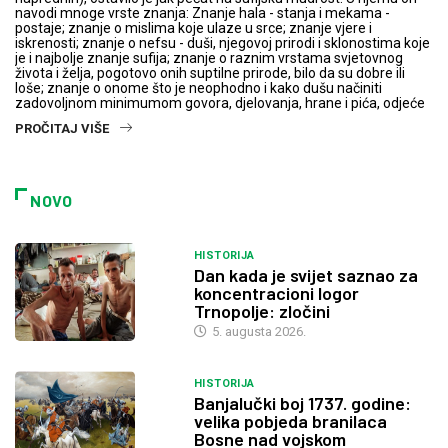
navodi mnoge vrste znanja: Znanje hala - stanja i mekama -
postaje; znanje o mislima koje ulaze u srce; znanje vjere i
iskrenosti; znanje o nefsu - duši, njegovoj prirodi i sklonostima koje
je i najbolje znanje sufija; znanje o raznim vrstama svjetovnog
života i želja, pogotovo onih suptilne prirode, bilo da su dobre ili
loše; znanje o onome što je neophodno i kako dušu načiniti
zadovoljnom minimumom govora, djelovanja, hrane i pića, odjeće
PROČITAJ VIŠE
NOVO
HISTORIJA
Dan kada je svijet saznao za
koncentracioni logor
Trnopolje: zločini
5. augusta 2026.
HISTORIJA
Banjalučki boj 1737. godine:
velika pobjeda branilaca
Bosne nad vojskom