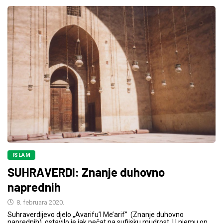
ISLAM
SUHRAVERDI: Znanje duhovno
naprednih
8. februara 2020.
Suhraverdijevo djelo „Avarifu’l Me’arif” (Znanje duhovno
naprednih), ostavilo je jak pečat na sufijsku mudrost. U njemu on