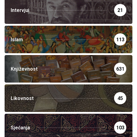
Intervjui
21
Islam
113
Književnost
631
Likovnost
45
Sjećanja
103