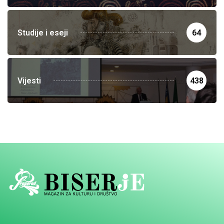
Studije i eseji
64
Vijesti
438