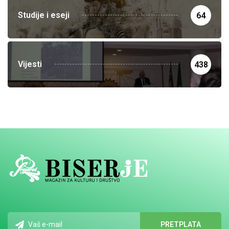
Studije i eseji
64
Vijesti
438