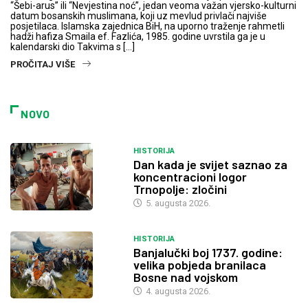
“Šebi-arus” ili “Nevjestina noć”, jedan veoma važan vjersko-kulturni
datum bosanskih muslimana, koji uz mevlud privlači najviše
posjetilaca. Islamska zajednica BiH, na uporno traženje rahmetli
hadži hafiza Smaila ef. Fazlića, 1985. godine uvrstila ga je u
kalendarski dio Takvima s […]
PROČITAJ VIŠE
NOVO
HISTORIJA
Dan kada je svijet saznao za
koncentracioni logor
Trnopolje: zločini
5. augusta 2026.
HISTORIJA
Banjalučki boj 1737. godine:
velika pobjeda branilaca
Bosne nad vojskom
4. augusta 2026.