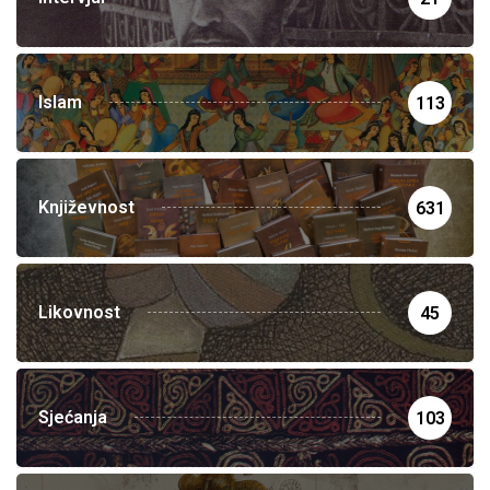
Islam
113
Književnost
631
Likovnost
45
Sjećanja
103