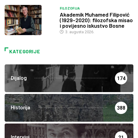
FILOZOFIJA
Akademik Muhamed Filipović
(1929–2020): filozofska misao
i povijesno iskustvo Bosne
3. augusta 2026.
KATEGORIJE
Dijalog
174
Historija
388
Intervjui
21