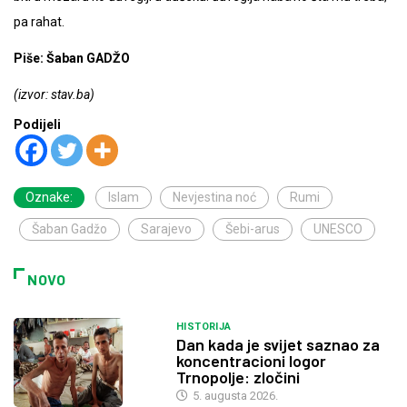
pa rahat.
Piše: Šaban GADŽO
(izvor: stav.ba)
Podijeli
Oznake:
Islam
Nevjestina noć
Rumi
Šaban Gadžo
Sarajevo
Šebi-arus
UNESCO
NOVO
HISTORIJA
Dan kada je svijet saznao za
koncentracioni logor
Trnopolje: zločini
5. augusta 2026.