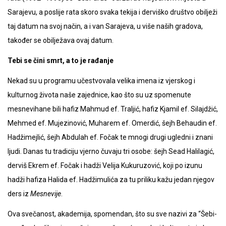
Sarajevu, a poslije rata skoro svaka tekija i derviško društvo obilježi
taj datum na svoj način, a i van Sarajeva, u više naših gradova,
također se obilježava ovaj datum.
Tebi se čini smrt, a to je rađanje
Nekad su u programu učestvovala velika imena iz vjerskog i
kulturnog života naše zajednice, kao što su uz spomenute
mesnevihane bili hafiz Mahmud ef. Traljić, hafiz Kjamil ef. Silajdžić,
Mehmed ef. Mujezinović, Muharem ef. Omerdić, šejh Behaudin ef.
Hadžimejlić, šejh Abdulah ef. Fočak te mnogi drugi ugledni i znani
ljudi. Danas tu tradiciju vjerno čuvaju tri osobe: šejh Sead Halilagić,
derviš Ekrem ef. Fočak i hadži Velija Kukuruzović, koji po izunu
hadži hafiza Halida ef. Hadžimulića za tu priliku kažu jedan njegov
ders iz
Mesnevije
.
Ova svečanost, akademija, spomendan, što su sve nazivi za “Šebi-