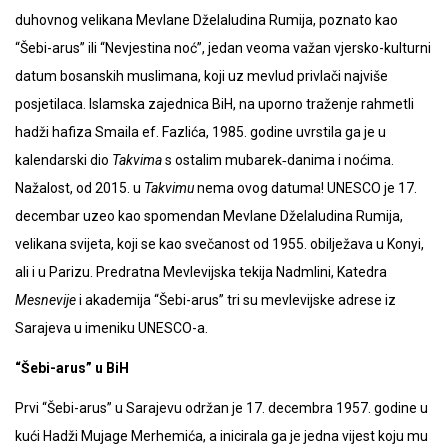
duhovnog velikana Mevlane Dželaludina Rumija, poznato kao
“Šebi-arus” ili “Nevjestina noć”, jedan veoma važan vjersko-kulturni
datum bosanskih muslimana, koji uz mevlud privlači najviše
posjetilaca. Islamska zajednica BiH, na uporno traženje rahmetli
hadži hafiza Smaila ef. Fazlića, 1985. godine uvrstila ga je u
kalendarski dio
Takvima
s ostalim mubarek‑danima i noćima.
Nažalost, od 2015. u
Takvimu
nema ovog datuma! UNESCO je 17.
decembar uzeo kao spomendan Mevlane Dželaludina Rumija,
velikana svijeta, koji se kao svečanost od 1955. obilježava u Konyi,
ali i u Parizu. Predratna Mevlevijska tekija Nadmlini, Katedra
Mesnevije
i akademija “Šebi-arus” tri su mevlevijske adrese iz
Sarajeva u imeniku UNESCO-a.
“Šebi-arus” u BiH
Prvi “Šebi-arus” u Sarajevu održan je 17. decembra 1957. godine u
kući Hadži Mujage Merhemića, a inicirala ga je jedna vijest koju mu