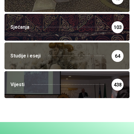
Sjećanja
103
Studije i eseji
64
Vijesti
438