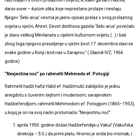
darus-suver
–
kućom slika
, koje neprestano prolaze i nestaju.
Njegov ‘Šebi-arus’ veoma je jasno opisao prelaz s ovog prolaznog
svijeta u vječni, Ahiret. Devet distihona gazela ‘Šebi-arus’ povećalo
je slavu velikog Mevlanata u cijelom kulturnom svijetu (…) i baš
zbog toga njegovo preseljenje u vječni život 17. decembra slavi se
svake godine u Konji i kod nas u Sarajevu.” (
Glasnik
IVZ, 1966.
godine)
“Nevjestina noć”
po rahmetli Mehmedu ef. Potogiji
Rahmetli hadži hafiz Halid ef. Hadžimulić zabilježio je jednu
anegdotu s čuvenim šejhom i muderisom, sarajevskim
Hadžiefendijom, rahmetli Mehmedom ef. Potogijom (1865–1953),
u kojoj je on na svoj način protumačio “Nevjestinu noć”:
aprila 1950. godine došao Hadžiefendija u Vakuf (Vakufska
direkcija – Š.G.) da primi platu. Hromić je onda bio momak, i