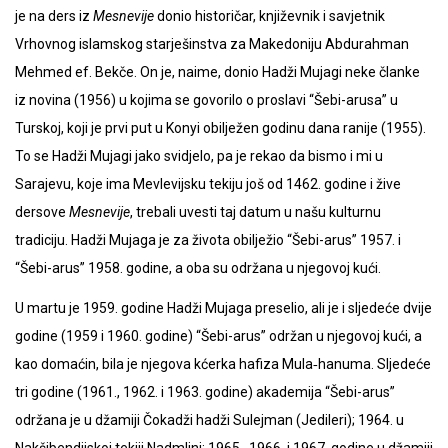
je na ders iz
Mesnevije
donio historičar, književnik i savjetnik
Vrhovnog islamskog starješinstva za Makedoniju Abdurahman
Mehmed ef. Bekče. On je, naime, donio Hadži Mujagi neke članke
iz novina (1956) u kojima se govorilo o proslavi “Šebi-arusa” u
Turskoj, koji je prvi put u Konyi obilježen godinu dana ranije (1955).
To se Hadži Mujagi jako svidjelo, pa je rekao da bismo i mi u
Sarajevu, koje ima Mevlevijsku tekiju još od 1462. godine i žive
dersove
Mesnevije
, trebali uvesti taj datum u našu kulturnu
tradiciju. Hadži Mujaga je za života obilježio “Šebi-arus” 1957. i
“Šebi-arus” 1958. godine, a oba su održana u njegovoj kući.
U martu je 1959. godine Hadži Mujaga preselio, ali je i sljedeće dvije
godine (1959 i 1960. godine) “Šebi-arus” održan u njegovoj kući, a
kao domaćin, bila je njegova kćerka hafiza Mula‑hanuma. Sljedeće
tri godine (1961., 1962. i 1963. godine) akademija “Šebi-arus”
održana je u džamiji Čokadži hadži Sulejman (Jedileri); 1964. u
Nakšibendijskoj tekiji Nadmlini; 1965., 1966. i 1967. godine u džamiji