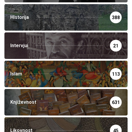
Historija
388
Intervjui
21
Islam
113
Književnost
631
Likovnost
45