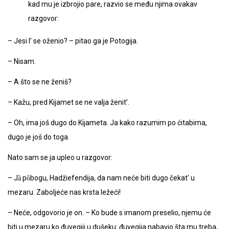
kad mu je izbrojio pare, razvio se među njima ovakav
razgovor:
– Jesi l’ se oženio? – pitao ga je Potogija.
– Nisam.
– A što se ne ženiš?
– Kažu, pred Kijamet se ne valja ženit’.
– Oh, ima još dugo do Kijameta. Ja kako razumim po ćitabima,
dugo je još do toga.
Nato sam se ja upleo u razgovor:
– Jȁ pȍbogu, Hadžiefendija, da nam neće biti dugo čekat’ u
mezaru. Zaboljeće nas krsta ležeći!
– Neće, odgovorio je on. – Ko bude s imanom preselio, njemu će
biti u mezaru ko đuvegiji u dušeku: đuvegija nabavio šta mu treba,