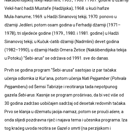
Vekil-harč hadži Mustafe (Hadžijska); 1968. u kući hafize
Mula‑hanume; 1969. u Hadži Sinanovoj tekiji; 1970. ponovo u
džamiji Jedileri; potom osam godina u Ferhadiji džamiji (1971–
1978); tri sljedeće godine (1979., 1980. i 1981. godine) u Hadži
Sinanovoj tekiji; u Kučuk-ćatib džamiji (Nadmlini) devet godina
(1982–1990); u džamiji Hadži Omera Žetice (Nakšibendijska tekija
u Potoku) “Šebi-arus” se održava od 1991. sve do danas.
Prvih se godina program “Šebi-arusa” sastojao iz par tačaka:
učenja odlomka iz Kur’ana, potom učenja
Nati Pejgamber
(
Pohvala
Pejgamberu
) od Šemsi Tabrizije i recitiranja tada nepotpunog
gazela
Šebi-arus
. Kasnije se program proširivao, da bi već više od
30 godina zadržao uobičajen sadržaj od desetak redovnih tačaka.
Prvo se klanja u džematu jacija‑namaz, potom se prouči
ašere
, a
onda slijedi pozdravna riječ i najava tema i učesnika programa. Iza
tog kraćeg uvoda recitira se
Gazel o smrti
(na perzijskom i