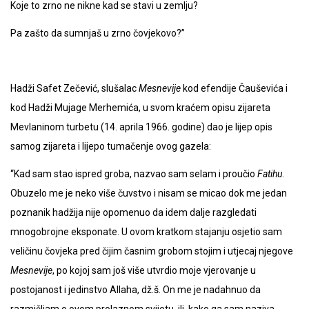
Koje to zrno ne nikne kad se stavi u zemlju?
Pa zašto da sumnjaš u zrno čovjekovo?”
Hadži Safet Zečević, slušalac
Mesnevije
kod efendije Čauševića i
kod Hadži Mujage Merhemića, u svom kraćem opisu zijareta
Mevlaninom turbetu (14. aprila 1966. godine) dao je lijep opis
samog zijareta i lijepo tumačenje ovog gazela:
“Kad sam stao ispred groba, nazvao sam selam i proučio
Fatihu
.
Obuzelo me je neko više čuvstvo i nisam se micao dok me jedan
poznanik hadžija nije opomenuo da idem dalje razgledati
mnogobrojne eksponate. U ovom kratkom stajanju osjetio sam
veličinu čovjeka pred čijim časnim grobom stojim i utjecaj njegove
Mesnevije
, po kojoj sam još više utvrdio moje vjerovanje u
postojanost i jedinstvo Allaha, dž.š. On me je nadahnuo da
razmišljam o ovom prolaznom svijetu, ili, kako ga sam naziva,