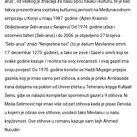
arus”, od velikog je značaja za našu opću nauku i kulturu, te je kao
takva prezentirana svjetskoj kulturnoj javnosti na Međunarodnom
simpoziju u Konyi u maju 1987. godine. (Ajten Krasnići:
Obilježavanje Šebi‑arusa u Sarajevu
) Od 1974. godine izlazi i
istoimeni bilten (
Šebi-arus
) i do 2006. je objavljeno 27 brojeva.
“Šebi-arus” znači “Nevjestina noć” (to je datum Mevlanine smrti:
17. decembar 1273. godine), a tako se zove i
Gazel o smrti
, koji se
svake godine kazuje / recitira na ovoj svečanosti. I ovaj gazel ima
svoju povijest. Do 1970. godine koristio se Hadži Mujagin prijepis
gazela, koji je imao samo pet stihova, a onda je preko Ambasade
Irana dobijena na poklon od Univerziteta u Teheranu knjiga
Kulliyati
Šems,
gdje se nalazio kompletan spomenuti gazel s 9 stihova. Ni
Meša Selimović nije imao više od pet stihova kada je pisao
Derviša
,
u kojem je citirao ove stihove, uvodeći tako Mevlanu i u našu
književnost. Ove stihove u romanu kazuje sam šejh Ahmed
Nurudin: