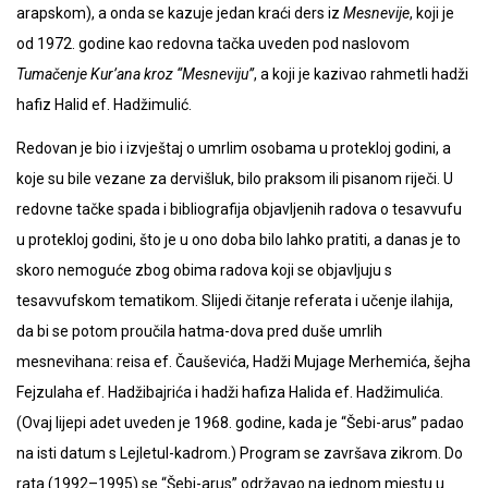
arapskom), a onda se kazuje jedan kraći ders iz
Mesnevije
, koji je
od 1972. godine kao redovna tačka uveden pod naslovom
Tumačenje Kur’ana kroz “Mesneviju”
, a koji je kazivao rahmetli hadži
hafiz Halid ef. Hadžimulić.
Redovan je bio i izvještaj o umrlim osobama u protekloj godini, a
koje su bile vezane za dervišluk, bilo praksom ili pisanom riječi. U
redovne tačke spada i bibliografija objavljenih radova o tesavvufu
u protekloj godini, što je u ono doba bilo lahko pratiti, a danas je to
skoro nemoguće zbog obima radova koji se objavljuju s
tesavvufskom tematikom. Slijedi čitanje referata i učenje ilahija,
da bi se potom proučila hatma-dova pred duše umrlih
mesnevihana: reisa ef. Čauševića, Hadži Mujage Merhemića, šejha
Fejzulaha ef. Hadžibajrića i hadži hafiza Halida ef. Hadžimulića.
(Ovaj lijepi adet uveden je 1968. godine, kada je “Šebi-arus” padao
na isti datum s Lejletul-kadrom.) Program se završava zikrom. Do
rata (1992–1995) se “Šebi-arus” održavao na jednom mjestu u