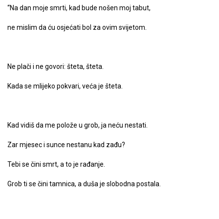
“Na dan moje smrti, kad bude nošen moj tabut,
ne mislim da ću osjećati bol za ovim svijetom.
Ne plači i ne govori: šteta, šteta.
Kada se mlijeko pokvari, veća je šteta.
Kad vidiš da me polože u grob, ja neću nestati.
Zar mjesec i sunce nestanu kad zađu?
Tebi se čini smrt, a to je rađanje.
Grob ti se čini tamnica, a duša je slobodna postala.