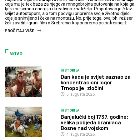
koja mu je tek baza za njegova mnogobrojna putovanja na koja ga
tjera neiscrpna energija i kreativna znatiželja. Proputovao je čitav
svijet autostopom, a o tom podvigu priprema svoje životno djelo,
koje je snimljeno i čeka na montažu. No, prije toga, ovaj bh. režiser
želi završiti igrani film o Srebrenici koji priprema po potresnoj ž
PROČITAJ VIŠE
NOVO
HISTORIJA
Dan kada je svijet saznao za
koncentracioni logor
Trnopolje: zločini
5. augusta 2026.
HISTORIJA
Banjalučki boj 1737. godine:
velika pobjeda branilaca
Bosne nad vojskom
4. augusta 2026.