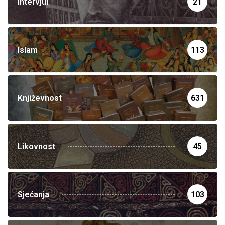
Intervjui
21
Islam
113
Književnost
631
Likovnost
45
Sjećanja
103