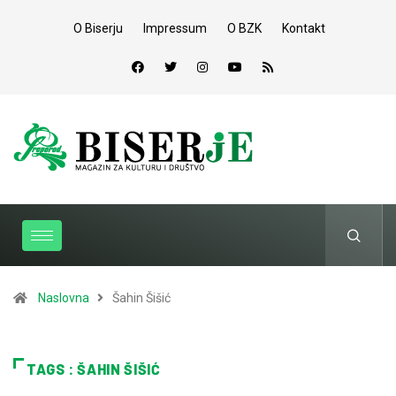
O Biserju
Impressum
O BZK
Kontakt
Naslovna
Šahin Šišić
TAGS : ŠAHIN ŠIŠIĆ