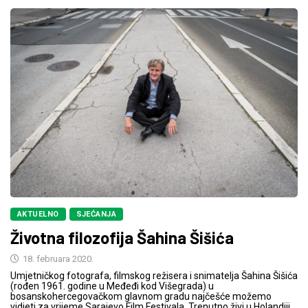
AKTUELNO
SJEĆANJA
Životna filozofija Šahina Šišića
18. februara 2020.
Umjetničkog fotografa, filmskog režisera i snimatelja Šahina Šišića
(rođen 1961. godine u Međeđi kod Višegrada) u
bosanskohercegovačkom glavnom gradu najčešće možemo
vidjeti za vrijeme Sarajevo Film Festivala. Trenutno živi u Holandiji,