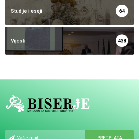
Studije i eseji
64
Vijesti
438