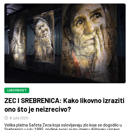
LIKOVNOST
ZEC I SREBRENICA: Kako likovno izraziti
ono što je neizrecivo?
8. jula 2020.
Velika platna Safeta Zeca koja oslovljavaju zlo koje se dogodilo u
Srebrenici u julu 1995. godine svoju punu mjeru dobivaju upravo