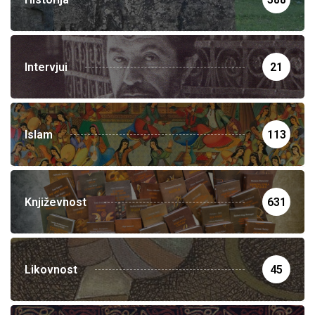
Intervjui
21
Islam
113
Književnost
631
Likovnost
45