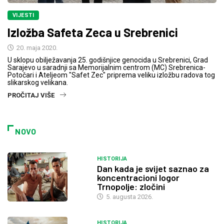
VIJESTI
Izložba Safeta Zeca u Srebrenici
20. maja 2020.
U sklopu obilježavanja 25. godišnjice genocida u Srebrenici, Grad
Sarajevo u saradnji sa Memorijalnim centrom (MC) Srebrenica-
Potočari i Ateljeom "Safet Zec" priprema veliku izložbu radova tog
slikarskog velikana.
PROČITAJ VIŠE
NOVO
HISTORIJA
Dan kada je svijet saznao za
koncentracioni logor
Trnopolje: zločini
5. augusta 2026.
HISTORIJA