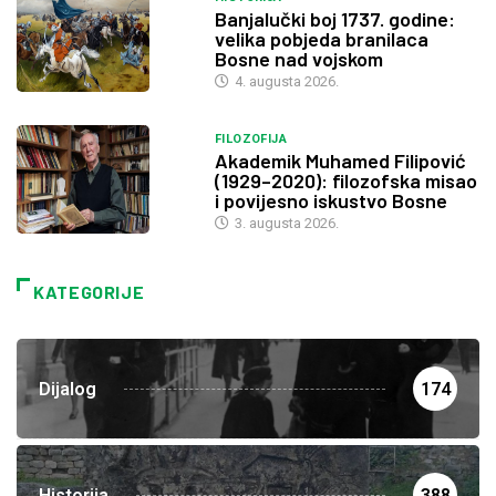
Banjalučki boj 1737. godine:
velika pobjeda branilaca
Bosne nad vojskom
4. augusta 2026.
FILOZOFIJA
Akademik Muhamed Filipović
(1929–2020): filozofska misao
i povijesno iskustvo Bosne
3. augusta 2026.
KATEGORIJE
Dijalog
174
Historija
388