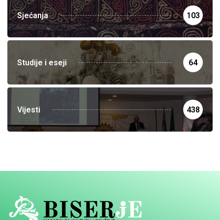
Sjećanja
103
Studije i eseji
64
Vijesti
438