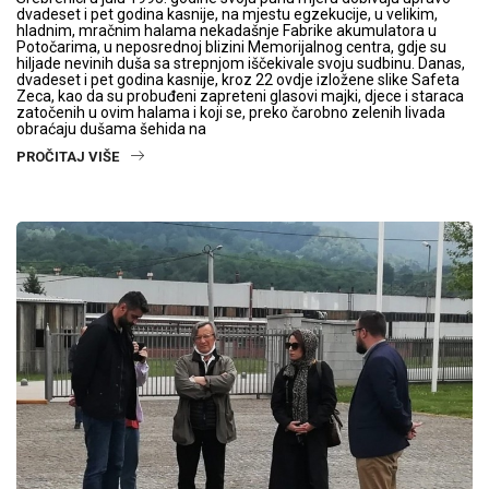
dvadeset i pet godina kasnije, na mjestu egzekucije, u velikim,
hladnim, mračnim halama nekadašnje Fabrike akumulatora u
Potočarima, u neposrednoj blizini Memorijalnog centra, gdje su
hiljade nevinih duša sa strepnjom iščekivale svoju sudbinu. Danas,
dvadeset i pet godina kasnije, kroz 22 ovdje izložene slike Safeta
Zeca, kao da su probuđeni zapreteni glasovi majki, djece i staraca
zatočenih u ovim halama i koji se, preko čarobno zelenih livada
obraćaju dušama šehida na
PROČITAJ VIŠE