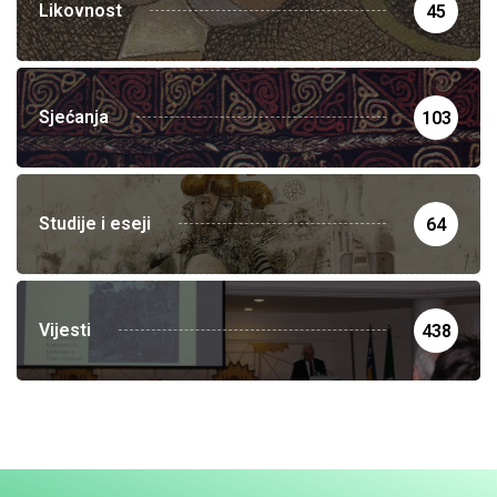
Likovnost
45
Sjećanja
103
Studije i eseji
64
Vijesti
438