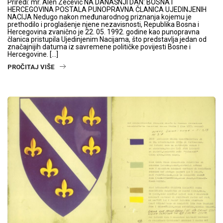
Priredi: mr. Alen Zečević NA DANAŠNJI DAN: BOSNA I
HERCEGOVINA POSTALA PUNOPRAVNA ČLANICA UJEDINJENIH
NACIJA Nedugo nakon međunarodnog priznanja kojemu je
prethodilo i proglašenje njene nezavisnosti, Republika Bosna i
Hercegovina zvanično je 22. 05. 1992. godine kao punopravna
članica pristupila Ujedinjenim Nacijama, što predstavlja jedan od
značajnijih datuma iz savremene političke povijesti Bosne i
Hercegovine. […]
PROČITAJ VIŠE