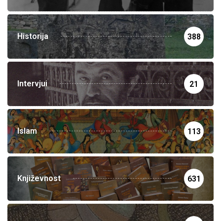
Historija
388
Intervjui
21
Islam
113
Književnost
631