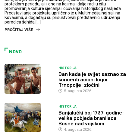
proteklom periodu, ali i one na kojima i dalje radi u cilju
promoviranja kulture sjećanja i očuvanja historijskog naslijeđa.
Predstavljanje projekata upriličeno je u Multimedijalnoj sali na
Kovačima, a događaju su prisustvovali predstavnici udruženja
porodica šehida […]
PROČITAJ VIŠE
NOVO
HISTORIJA
Dan kada je svijet saznao za
koncentracioni logor
Trnopolje: zločini
5. augusta 2026.
HISTORIJA
Banjalučki boj 1737. godine:
velika pobjeda branilaca
Bosne nad vojskom
4. augusta 2026.