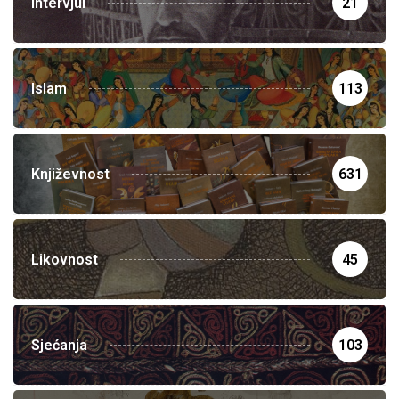
Intervjui
21
Islam
113
Književnost
631
Likovnost
45
Sjećanja
103