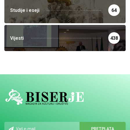
Studije i eseji
64
Vijesti
438