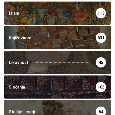
Islam
113
Književnost
631
Likovnost
45
Sjećanja
103
Studije i eseji
64