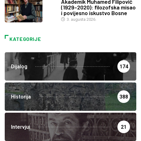
Akademik Muhamed Filipović
(1929–2020): filozofska misao
i povijesno iskustvo Bosne
3. augusta 2026.
KATEGORIJE
Dijalog
174
Historija
388
Intervjui
21