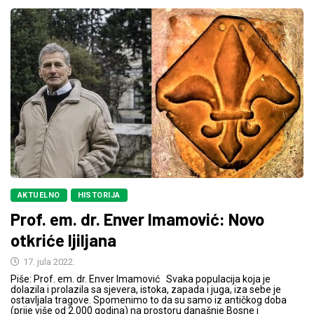
AKTUELNO
HISTORIJA
Prof. em. dr. Enver Imamović: Novo
otkriće ljiljana
17. jula 2022.
Piše: Prof. em. dr. Enver Imamović Svaka populacija koja je
dolazila i prolazila sa sjevera, istoka, zapada i juga, iza sebe je
ostavljala tragove. Spomenimo to da su samo iz antičkog doba
(prije više od 2.000 godina) na prostoru današnje Bosne i