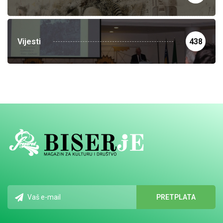
Vijesti
438