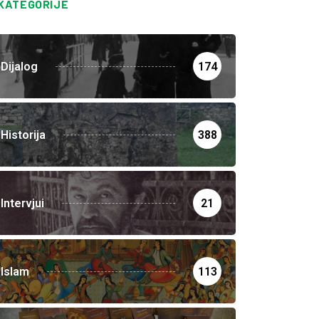
KATEGORIJE
Dijalog
174
Historija
388
Intervjui
21
Islam
113