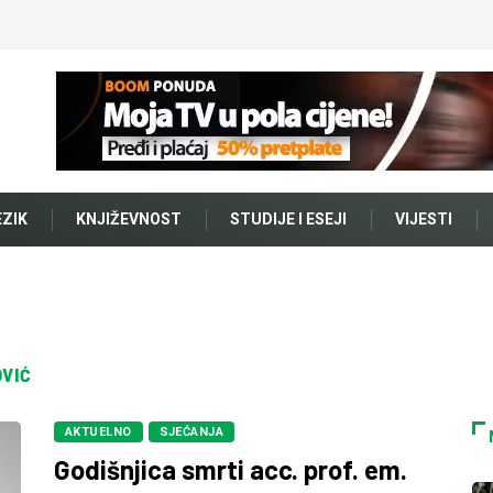
EZIK
KNJIŽEVNOST
STUDIJE I ESEJI
VIJESTI
OVIĆ
AKTUELNO
SJEĆANJA
Godišnjica smrti acc. prof. em.