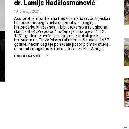
dr. Lamije Hadžiosmanović
9. maja 2021.
Acc. prof. em. dr. Lamija Hadžiosmanović, bošnjačka i
bosanskohercegovačka orijentalna filologinja,
historičarka književnosti i bibliotekarstva te ugledna
članica BZK „Preporod“, rođena je u Sarajevu 4. 12.
1931. godine. Završila je studij orijentalnih jezika s
historijom na Filozofskom fakultetu u Sarajevu 1957.
godine, nakon čega je pohađala postdiplomski studij i
odbranila magistarski rad na Univerzitetu „Ajni […]
PROČITAJ VIŠE