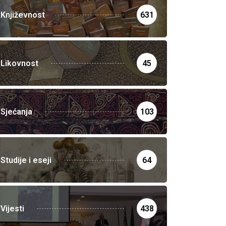
Književnost
631
Likovnost
45
Sjećanja
103
Studije i eseji
64
Vijesti
438