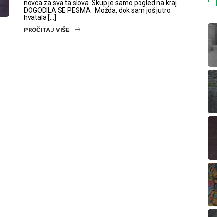
novca za sva ta slova. Skup je samo pogled na kraj.
DOGODILA SE PESMA Možda, dok sam još jutro
hvatala […]
PROČITAJ VIŠE