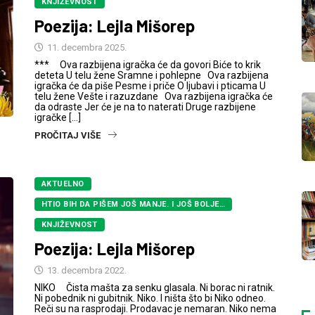
KNJIŽEVNOST
Poezija: Lejla Mišorep
11. decembra 2025.
*** Ova razbijena igračka će da govori Biće to krik
deteta U telu žene Sramne i pohlepne Ova razbijena
igračka će da piše Pesme i priče O ljubavi i pticama U
telu žene Vešte i razuzdane Ova razbijena igračka će
da odraste Jer će je na to naterati Druge razbijene
igračke […]
PROČITAJ VIŠE
AKTUELNO
HTIO BIH DA PIŠEM JOŠ MANJE. I JOŠ BOLJE…
KNJIŽEVNOST
Poezija: Lejla Mišorep
13. decembra 2022.
NIKO Čista mašta za senku glasala. Ni borac ni ratnik.
Ni pobednik ni gubitnik. Niko. I ništa što bi Niko odneo.
Reči su na rasprodaji. Prodavac je nemaran. Niko nema