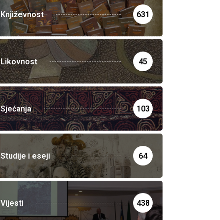
Književnost
631
Likovnost
45
Sjećanja
103
Studije i eseji
64
Vijesti
438