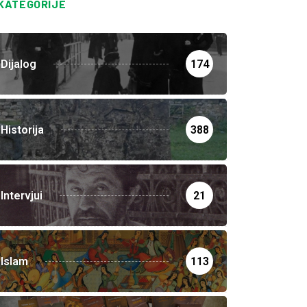
KATEGORIJE
Dijalog
174
Historija
388
Intervjui
21
Islam
113