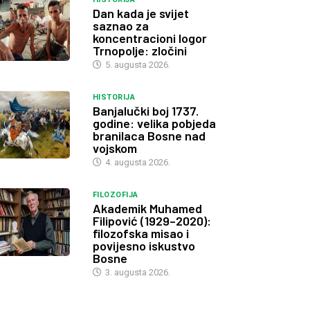
Dan kada je svijet
saznao za
koncentracioni logor
Trnopolje: zločini
5. augusta 2026.
HISTORIJA
Banjalučki boj 1737.
godine: velika pobjeda
branilaca Bosne nad
vojskom
4. augusta 2026.
FILOZOFIJA
Akademik Muhamed
Filipović (1929–2020):
filozofska misao i
povijesno iskustvo
Bosne
3. augusta 2026.