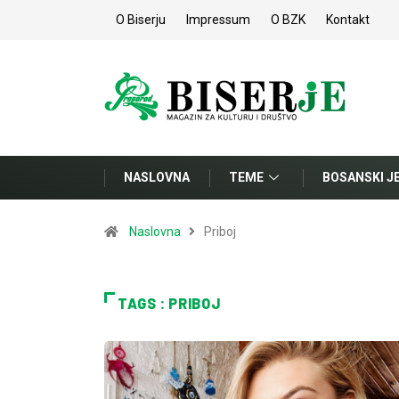
O Biserju
Impressum
O BZK
Kontakt
NASLOVNA
TEME
BOSANSKI J
Naslovna
Priboj
TAGS : PRIBOJ