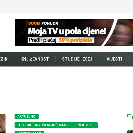
EZIK
KNJIŽEVNOST
STUDIJE I ESEJI
VIJESTI
AKTUELNO
HTIO BIH DA PIŠEM JOŠ MANJE. I JOŠ BOLJE…