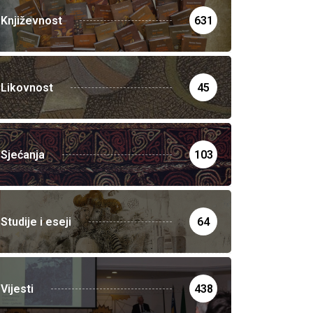
Književnost
631
Likovnost
45
Sjećanja
103
Studije i eseji
64
Vijesti
438