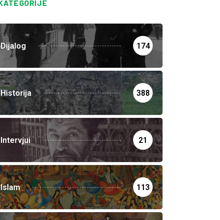
KATEGORIJE
Dijalog
174
Historija
388
Intervjui
21
Islam
113