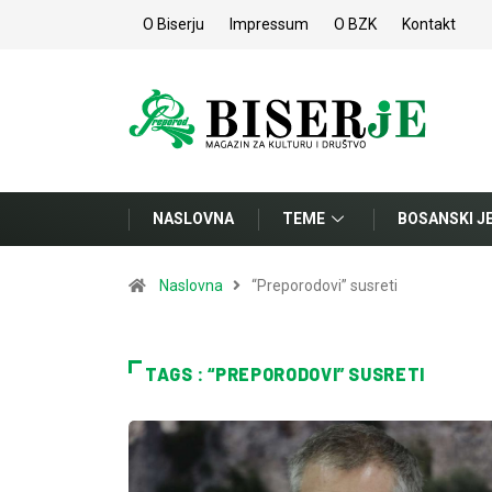
O Biserju
Impressum
O BZK
Kontakt
NASLOVNA
TEME
BOSANSKI J
Naslovna
“Preporodovi” susreti
TAGS : “PREPORODOVI” SUSRETI