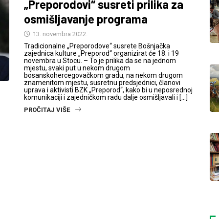
„Preporodovi“ susreti prilika za
osmišljavanje programa
13. novembra 2022.
Tradicionalne „Preporodove“ susrete Bošnjačka
zajednica kulture „Preporod“ organizirat će 18. i 19
novembra u Stocu. – To je prilika da se na jednom
mjestu, svaki put u nekom drugom
bosanskohercegovačkom gradu, na nekom drugom
znamenitom mjestu, susretnu predsjednici, članovi
uprava i aktivisti BZK „Preporod“, kako bi u neposrednoj
komunikaciji i zajedničkom radu dalje osmišljavali i […]
PROČITAJ VIŠE