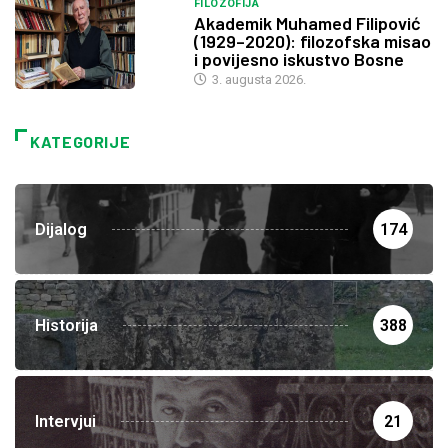
FILOZOFIJA
Akademik Muhamed Filipović
(1929–2020): filozofska misao
i povijesno iskustvo Bosne
3. augusta 2026.
KATEGORIJE
Dijalog
174
Historija
388
Intervjui
21