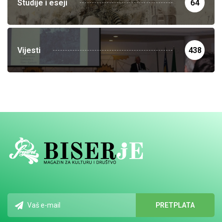
Studije i eseji
64
Vijesti
438