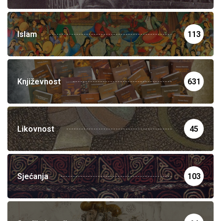
Islam
113
Književnost
631
Likovnost
45
Sjećanja
103