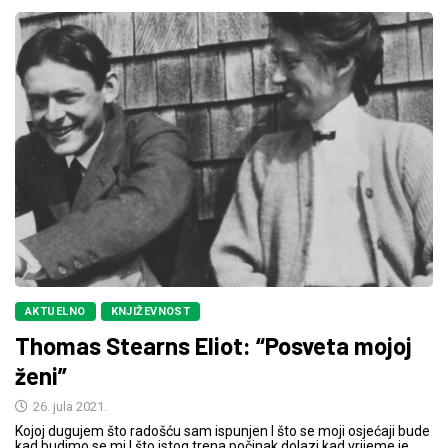
AKTUELNO
KNJIŽEVNOST
Thomas Stearns Eliot: “Posveta mojoj
ženi”
26. jula 2021.
Kojoj dugujem što radošću sam ispunjen I što se moji osjećaji bude
kad budimo se mi I što istog trena počinak dolazi kad vrijeme je