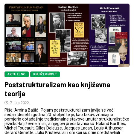
AKTUELNO
KNJIŽEVNOST
Poststrukturalizam kao književna
teorija
7. jula 2022.
Piše: Amina Bašić Pojam poststrukturalizam javlja se već
sedamdesetih godina 20. stoljeć te je, kao takav, značajno
pomjerio dotadašnje tradicionalne stavove unutar strukturalističke
jezičko-književne misli, a njegovi predstavnici su: Roland Barthes,
Michel Foucault, Gilles Deleuze, Jacques Lacan, Louis Althusser,
Gérard Genette, Julia Kristeva, ali i oni koji su prije predstavljali