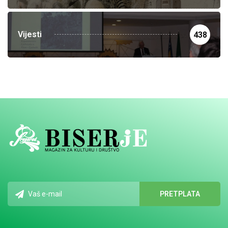
Vijesti
438