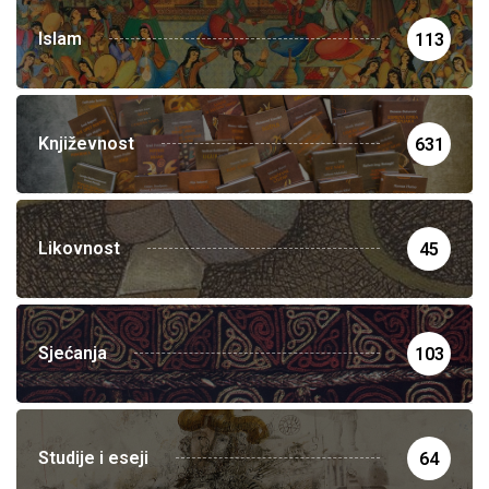
Islam
113
Književnost
631
Likovnost
45
Sjećanja
103
Studije i eseji
64