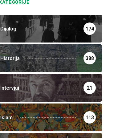
KATEGORIJE
Dijalog
174
Historija
388
Intervjui
21
Islam
113