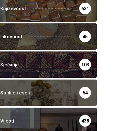
Književnost
631
Likovnost
45
Sjećanja
103
Studije i eseji
64
Vijesti
438