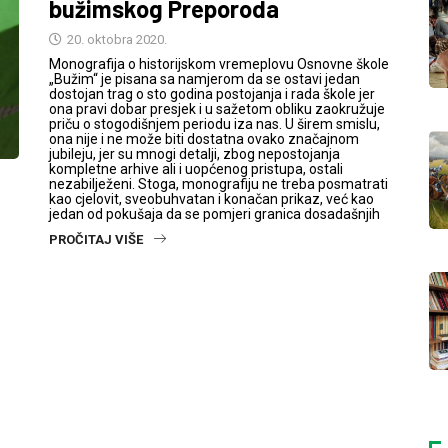
bužimskog Preporoda
20. oktobra 2020.
Monografija o historijskom vremeplovu Osnovne škole
„Bužim“ je pisana sa namjerom da se ostavi jedan
dostojan trag o sto godina postojanja i rada škole jer
ona pravi dobar presjek i u sažetom obliku zaokružuje
priču o stogodišnjem periodu iza nas. U širem smislu,
ona nije i ne može biti dostatna ovako značajnom
jubileju, jer su mnogi detalji, zbog nepostojanja
kompletne arhive ali i uopćenog pristupa, ostali
nezabilježeni. Stoga, monografiju ne treba posmatrati
kao cjelovit, sveobuhvatan i konačan prikaz, već kao
jedan od pokušaja da se pomjeri granica dosadašnjih
PROČITAJ VIŠE