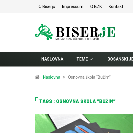
O Biserju
Impressum
O BZK
Kontakt
NASLOVNA
TEME
BOSANSKI J
Naslovna
Osnovna škola “Bužim”
TAGS : OSNOVNA ŠKOLA “BUŽIM”