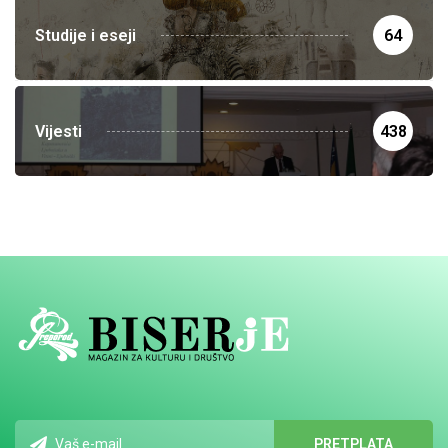
Studije i eseji
64
Vijesti
438