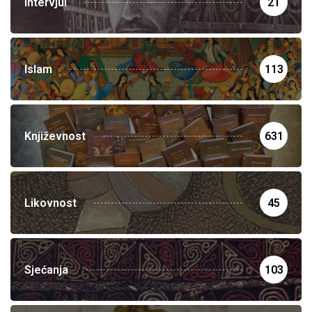
Intervjui
21
Islam
113
Književnost
631
Likovnost
45
Sjećanja
103