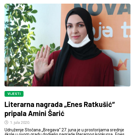
VIJESTI
Literarna nagrada „Enes Ratkušić“
pripala Amini Šarić
1. jula 2020.
Udruženje Stočana „Bregava“ 27. juna je u prostorijama srednje
škole u ovom gradu dodijelio nagrade literarnog konkursa „Enes