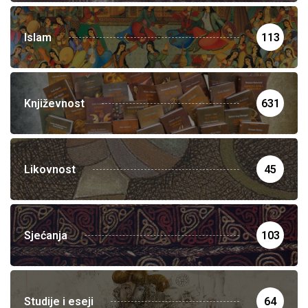
Islam
113
Književnost
631
Likovnost
45
Sjećanja
103
Studije i eseji
64