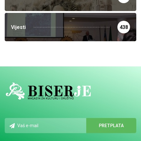
Vijesti
438