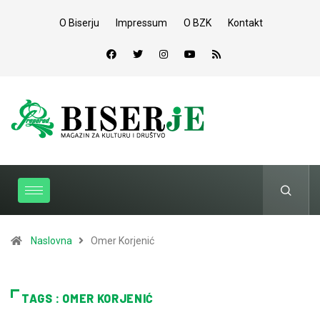
O Biserju
Impressum
O BZK
Kontakt
Naslovna
Omer Korjenić
TAGS : OMER KORJENIĆ