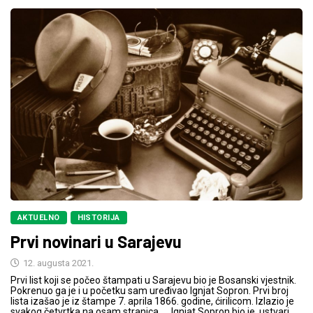
AKTUELNO
HISTORIJA
Prvi novinari u Sarajevu
12. augusta 2021.
Prvi list koji se počeo štampati u Sarajevu bio je Bosanski vjestnik.
Pokrenuo ga je i u početku sam uređivao Ignjat Sopron. Prvi broj
lista izašao je iz štampe 7. aprila 1866. godine, ćirilicom. Izlazio je
svakog četvrtka na osam stranica. Ignjat Sopron bio je, ustvari,