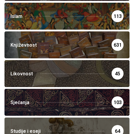
Islam
113
Književnost
631
Likovnost
45
Sjećanja
103
Studije i eseji
64