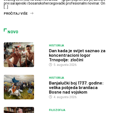
prvi sarajevski i bosanskohercegovački profesionalni novinar. On
[…]
PROČITAJ VIŠE
NOVO
HISTORIJA
Dan kada je svijet saznao za
koncentracioni logor
Trnopolje: zločini
5. augusta 2026.
HISTORIJA
Banjalučki boj 1737. godine:
velika pobjeda branilaca
Bosne nad vojskom
4. augusta 2026.
FILOZOFIJA