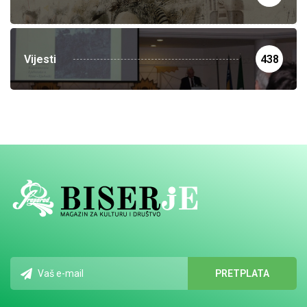
Vijesti
438