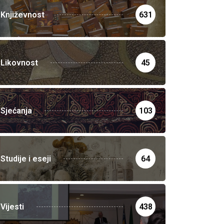
Književnost
631
Likovnost
45
Sjećanja
103
Studije i eseji
64
Vijesti
438