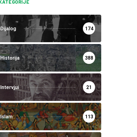
KATEGORIJE
Dijalog
174
Historija
388
Intervjui
21
Islam
113