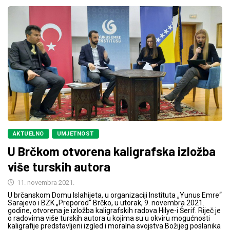
AKTUELNO
UMJETNOST
U Brčkom otvorena kaligrafska izložba
više turskih autora
11. novembra 2021.
U brčanskom Domu Islahijeta, u organizaciji Instituta „Yunus Emre“
Sarajevo i BZK „Preporod“ Brčko, u utorak, 9. novembra 2021.
godine, otvorena je izložba kaligrafskih radova Hilye-i Šerif. Riječ je
o radovima više turskih autora u kojima su u okviru mogućnosti
kaligrafije predstavljeni izgled i moralna svojstva Božijeg poslanika