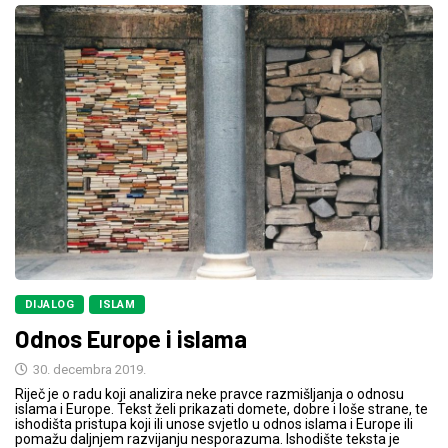
DIJALOG
ISLAM
Odnos Europe i islama
30. decembra 2019.
Riječ je o radu koji analizira neke pravce razmišljanja o odnosu
islama i Europe. Tekst želi prikazati domete, dobre i loše strane, te
ishodišta pristupa koji ili unose svjetlo u odnos islama i Europe ili
pomažu daljnjem razvijanju nesporazuma. Ishodište teksta je