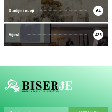
Studije i eseji
64
Vijesti
438