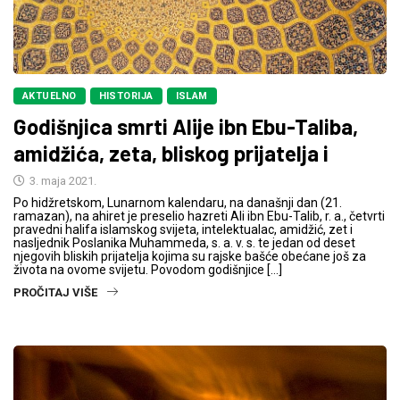
AKTUELNO
HISTORIJA
ISLAM
Godišnjica smrti Alije ibn Ebu-Taliba,
amidžića, zeta, bliskog prijatelja i
3. maja 2021.
Po hidžretskom, Lunarnom kalendaru, na današnji dan (21.
ramazan), na ahiret je preselio hazreti Ali ibn Ebu-Talib, r. a., četvrti
pravedni halifa islamskog svijeta, intelektualac, amidžić, zet i
nasljednik Poslanika Muhammeda, s. a. v. s. te jedan od deset
njegovih bliskih prijatelja kojima su rajske bašće obećane još za
života na ovome svijetu. Povodom godišnjice […]
PROČITAJ VIŠE