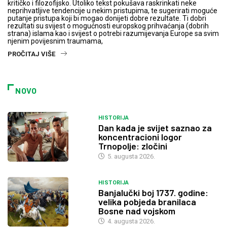
kritičko i filozofijsko. Utoliko tekst pokušava raskrinkati neke
neprihvatljive tendencije u nekim pristupima, te sugerirati moguće
putanje pristupa koji bi mogao donijeti dobre rezultate. Ti dobri
rezultati su svijest o mogućnosti europskog prihvaćanja (dobrih
strana) islama kao i svijest o potrebi razumijevanja Europe sa svim
njenim povijesnim traumama,
PROČITAJ VIŠE
NOVO
HISTORIJA
Dan kada je svijet saznao za
koncentracioni logor
Trnopolje: zločini
5. augusta 2026.
HISTORIJA
Banjalučki boj 1737. godine:
velika pobjeda branilaca
Bosne nad vojskom
4. augusta 2026.