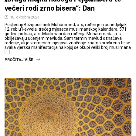
večeri rodi zrno bisera“: Dan
18. oktobra 2021.
Posljednji Božiji poslanik Muhammed, a. s, rođen je u ponedjeljak,
12. rebiu'l-evvela, trećeg mjeseca muslimanskog kalendara, 571.
godine po Isau, a. s. Muslimani dan rođenja Muhammeda, a. s,
obilježavaju učenjem mevluda. Sam termin mevlud označava
rođenje, ali je vremenom njegovo značenje znatno prošireno te se
svaka vjerska manifestacija na kojoj se okupi veliki broj muslimana
[…]
PROČITAJ VIŠE