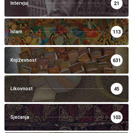
Intervjui
21
Islam
113
Književnost
631
Likovnost
45
Sjećanja
103