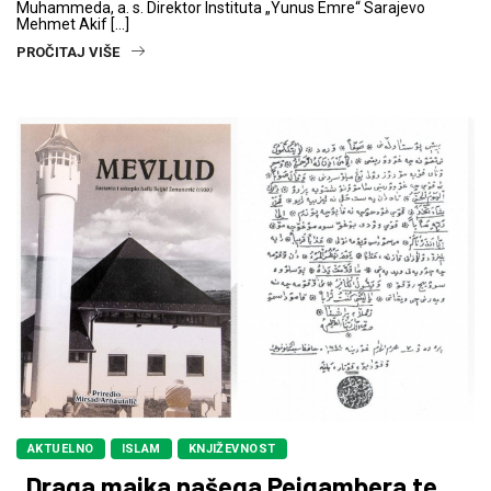
Muhammeda, a. s. Direktor Instituta „Yunus Emre“ Sarajevo
Mehmet Akif […]
PROČITAJ VIŠE
AKTUELNO
ISLAM
KNJIŽEVNOST
„Draga majka našega Pejgambera te