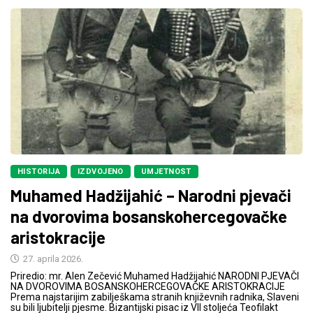
HISTORIJA
IZDVOJENO
UMJETNOST
Muhamed Hadžijahić – Narodni pjevači
na dvorovima bosanskohercegovačke
aristokracije
27. aprila 2026.
Priredio: mr. Alen Zečević Muhamed Hadžijahić NARODNI PJEVAČI
NA DVOROVIMA BOSANSKOHERCEGOVAČKE ARISTOKRACIJE
Prema najstarijim zabilješkama stranih književnih radnika, Slaveni
su bili ljubitelji pjesme. Bizantijski pisac iz VII stoljeća Teofilakt