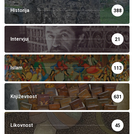
Historija
388
Intervjui
21
Islam
113
Književnost
631
Likovnost
45