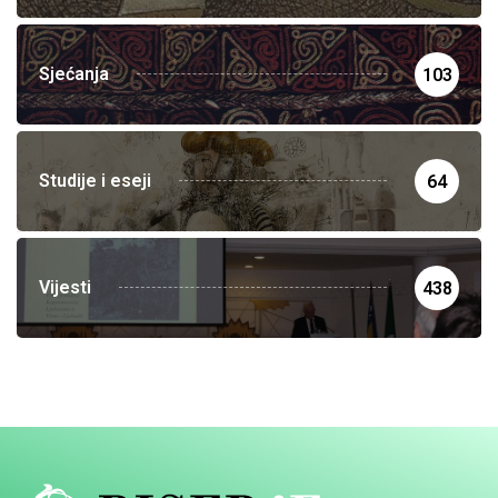
Sjećanja
103
Studije i eseji
64
Vijesti
438