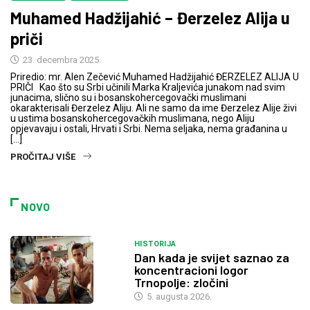
Muhamed Hadžijahić – Đerzelez Alija u
priči
23. decembra 2025.
Priredio: mr. Alen Zečević Muhamed Hadžijahić ĐERZELEZ ALIJA U
PRIČI Kao što su Srbi učinili Marka Kraljevića junakom nad svim
junacima, slično su i bosanskohercegovački muslimani
okarakterisali Đerzelez Aliju. Ali ne samo da ime Đerzelez Alije živi
u ustima bosanskohercegovačkih muslimana, nego Aliju
opjevavaju i ostali, Hrvati i Srbi. Nema seljaka, nema građanina u
[…]
PROČITAJ VIŠE
NOVO
HISTORIJA
Dan kada je svijet saznao za
koncentracioni logor
Trnopolje: zločini
5. augusta 2026.