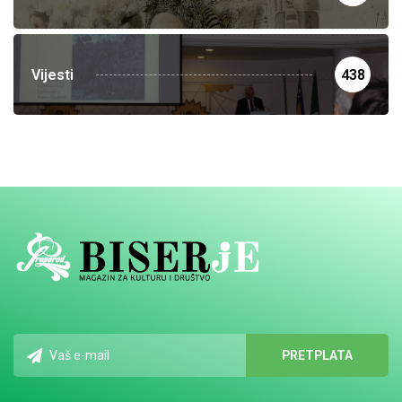
Vijesti
438