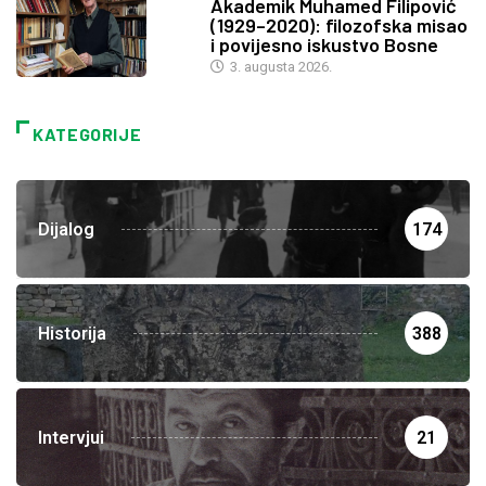
Akademik Muhamed Filipović
(1929–2020): filozofska misao
i povijesno iskustvo Bosne
3. augusta 2026.
KATEGORIJE
Dijalog
174
Historija
388
Intervjui
21