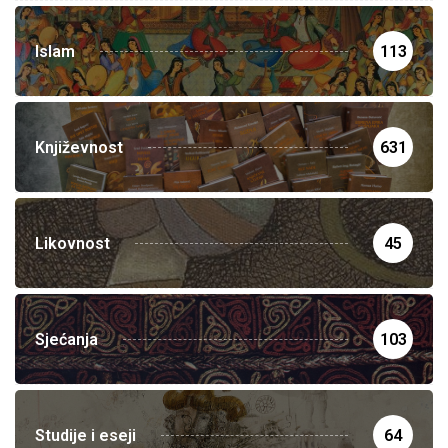
Islam
113
Književnost
631
Likovnost
45
Sjećanja
103
Studije i eseji
64