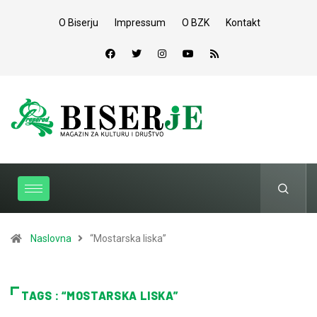
O Biserju
Impressum
O BZK
Kontakt
Naslovna
“Mostarska liska”
TAGS : “MOSTARSKA LISKA”