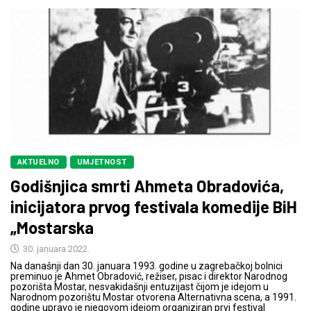
AKTUELNO
UMJETNOST
Godišnjica smrti Ahmeta Obradovića,
inicijatora prvog festivala komedije BiH
„Mostarska
30. januara 2022.
Na današnji dan 30. januara 1993. godine u zagrebačkoj bolnici
preminuo je Ahmet Obradović, režiser, pisac i direktor Narodnog
pozorišta Mostar, nesvakidašnji entuzijast čijom je idejom u
Narodnom pozorištu Mostar otvorena Alternativna scena, a 1991.
godine upravo je njegovom idejom organiziran prvi festival