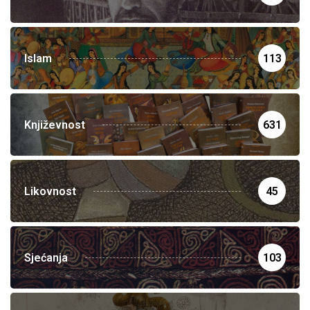
Islam
113
Književnost
631
Likovnost
45
Sjećanja
103