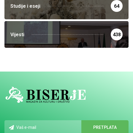
Studije i eseji
64
Vijesti
438