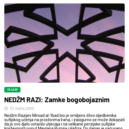
ISLAM
NEDŽM RAZI: Zamke bogobojaznim
10. marta 2020.
Nedžm Razijev Mirsad al-’Ibad bio je omiljeno štivo sljedbenika
sufijskog učenja na prostorima Irana, i zasigurno se može dokazati
da je ovo djelo ostavilo utjecaja i na velikane perzijske sufijske
književnosti poput Mevlana Rumija i Hafiza. Do danas je sačuvano