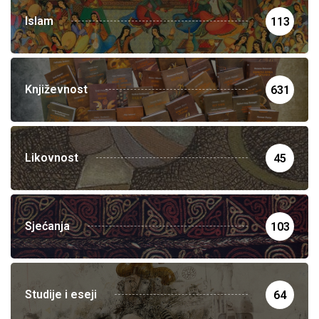
Islam
113
Književnost
631
Likovnost
45
Sjećanja
103
Studije i eseji
64