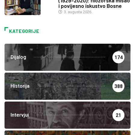
(1929–2020): filozofska misao
i povijesno iskustvo Bosne
3. augusta 2026.
KATEGORIJE
Dijalog
174
Historija
388
Intervjui
21