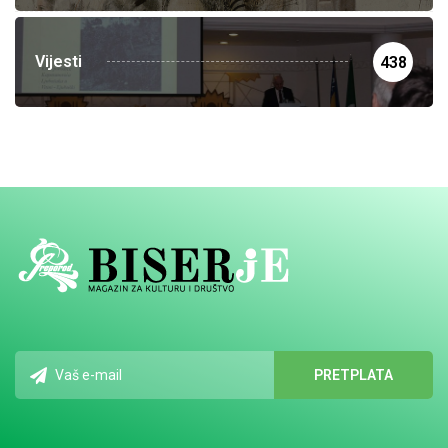
Vijesti
438