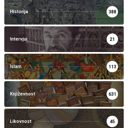
Historija
388
Intervjui
21
Islam
113
Književnost
631
Likovnost
45