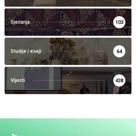
Sjećanja
103
Studije i eseji
64
Vijesti
438