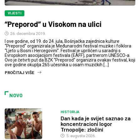
VIJESTI
“Preporod” u Visokom na ulici
26. decembra 2019.
I ove godine, od 19. do 24. jula, Bošnjačka zajednica kulture
“Preporod” organizirala je Međunarodni festival muzike i folklora
“Ljeto u Bosni i Hercegovini”. Festival je upriličen u saradnji s
Evropskom asocijacijom festivala (EAFF), partnerom UNESCO-a.
Ovo je četvrti put da BZK “Preporod” organizira ovakav festival, koji
ove godine okuplja 265 učesnika u osam muzičkih […]
PROČITAJ VIŠE
NOVO
HISTORIJA
Dan kada je svijet saznao za
koncentracioni logor
Trnopolje: zločini
5. augusta 2026.