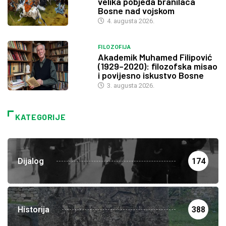
velika pobjeda branilaca
Bosne nad vojskom
4. augusta 2026.
FILOZOFIJA
Akademik Muhamed Filipović
(1929–2020): filozofska misao
i povijesno iskustvo Bosne
3. augusta 2026.
KATEGORIJE
Dijalog
174
Historija
388