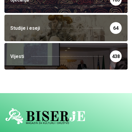
Studije i eseji
64
Vijesti
438