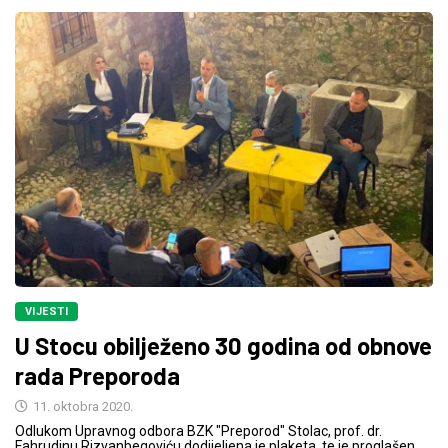
VIJESTI
U Stocu obilježeno 30 godina od obnove
rada Preporoda
11. oktobra 2020.
Odlukom Upravnog odbora BZK "Preporod" Stolac, prof. dr.
Fahrudinu Rizvanbegoviću dodijeljena je plaketa, te je proglašen