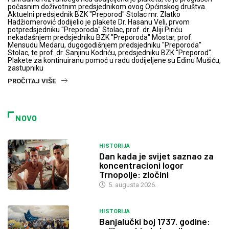
počasnim doživotnim predsjednikom ovog Općinskog društva.
Aktuelni predsjednik BZK "Preporod" Stolac mr. Zlatko
Hadžiomerović dodijelio je plakete Dr. Hasanu Veli, prvom
potpredsjedniku "Preporoda" Stolac, prof. dr. Aliji Piriću
nekadašnjem predsjedniku BZK "Preporoda" Mostar, prof.
Mensudu Medaru, dugogodišnjem predsjedniku "Preporoda"
Stolac, te prof. dr. Sanjinu Kodriću, predsjedniku BZK "Preporod".
Plakete za kontinuiranu pomoć u radu dodijeljene su Edinu Mušiću,
zastupniku
PROČITAJ VIŠE
NOVO
HISTORIJA
Dan kada je svijet saznao za
koncentracioni logor
Trnopolje: zločini
5. augusta 2026.
HISTORIJA
Banjalučki boj 1737. godine: