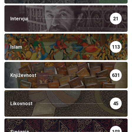
Intervjui
21
Islam
113
Književnost
631
Likovnost
45
Sjećanja
103