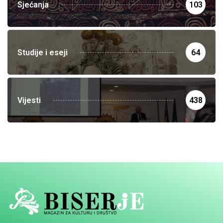
Sjećanja
103
Studije i eseji
64
Vijesti
438