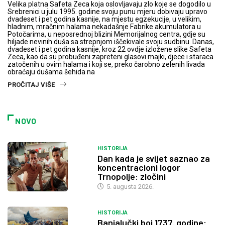
Velika platna Safeta Zeca koja oslovljavaju zlo koje se dogodilo u
Srebrenici u julu 1995. godine svoju punu mjeru dobivaju upravo
dvadeset i pet godina kasnije, na mjestu egzekucije, u velikim,
hladnim, mračnim halama nekadašnje Fabrike akumulatora u
Potočarima, u neposrednoj blizini Memorijalnog centra, gdje su
hiljade nevinih duša sa strepnjom iščekivale svoju sudbinu. Danas,
dvadeset i pet godina kasnije, kroz 22 ovdje izložene slike Safeta
Zeca, kao da su probuđeni zapreteni glasovi majki, djece i staraca
zatočenih u ovim halama i koji se, preko čarobno zelenih livada
obraćaju dušama šehida na
PROČITAJ VIŠE
NOVO
HISTORIJA
Dan kada je svijet saznao za
koncentracioni logor
Trnopolje: zločini
5. augusta 2026.
HISTORIJA
Banjalučki boj 1737. godine: