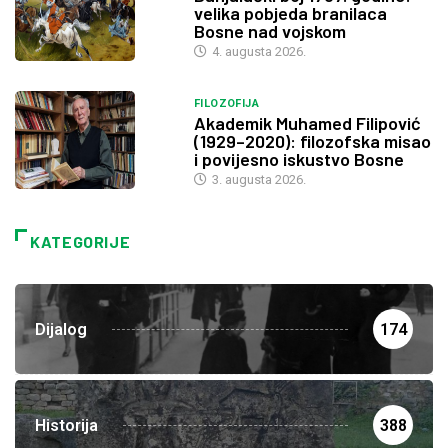
velika pobjeda branilaca
Bosne nad vojskom
4. augusta 2026.
FILOZOFIJA
Akademik Muhamed Filipović
(1929–2020): filozofska misao
i povijesno iskustvo Bosne
3. augusta 2026.
KATEGORIJE
Dijalog
174
Historija
388