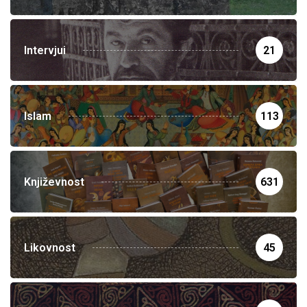
Intervjui
21
Islam
113
Književnost
631
Likovnost
45