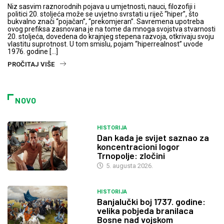
Niz sasvim raznorodnih pojava u umjetnosti, nauci, filozofiji i
politici 20. stoljeća može se uvjetno svrstati u riječ “hiper”, što
bukvalno znači “pojačan”, “prekomjeran”. Savremena upotreba
ovog prefiksa zasnovana je na tome da mnoga svojstva stvarnosti
20. stoljeća, dovedena do krajnjeg stepena razvoja, otkrivaju svoju
vlastitu suprotnost. U tom smislu, pojam “hiperrealnost” uvode
1976. godine […]
PROČITAJ VIŠE
NOVO
HISTORIJA
Dan kada je svijet saznao za
koncentracioni logor
Trnopolje: zločini
5. augusta 2026.
HISTORIJA
Banjalučki boj 1737. godine:
velika pobjeda branilaca
Bosne nad vojskom