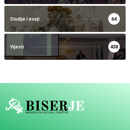
Studije i eseji
64
Vijesti
438