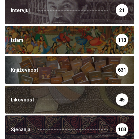
Intervjui
21
Islam
113
Književnost
631
Likovnost
45
Sjećanja
103