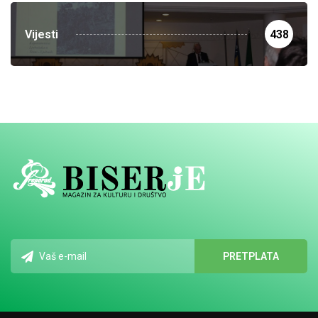
Vijesti
438