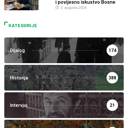
i povijesno iskustvo Bosne
3. augusta 2026.
KATEGORIJE
Dijalog
174
Historija
388
Intervjui
21