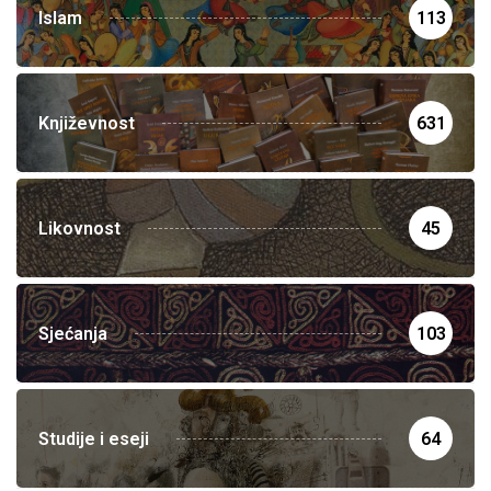
Islam
113
Književnost
631
Likovnost
45
Sjećanja
103
Studije i eseji
64