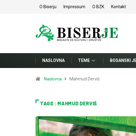
O Biserju
Impressum
O BZK
Kontakt
NASLOVNA
TEME
BOSANSKI J
Naslovna
Mahmud Derviš
TAGS : MAHMUD DERVIŠ