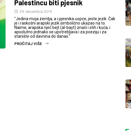
Palestincu biti pjesnik
29. decembra 2019.
"Jedina moja zemlja, a i pjesnika uopće, jeste jezik. Čak
je i raskošni arapski jezik simbolično ukazao na to.
Naime, arapska riječ bejt (al-bayt) znači i stih i kuća, i
apsolutno jednako se upotrebljava i za poeziju i za
stanište od davnina do danas."
PROČITAJ VIŠE