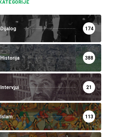
KATEGORIJE
Dijalog
174
Historija
388
Intervjui
21
Islam
113