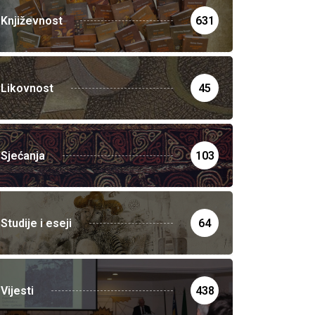
Književnost
631
Likovnost
45
Sjećanja
103
Studije i eseji
64
Vijesti
438