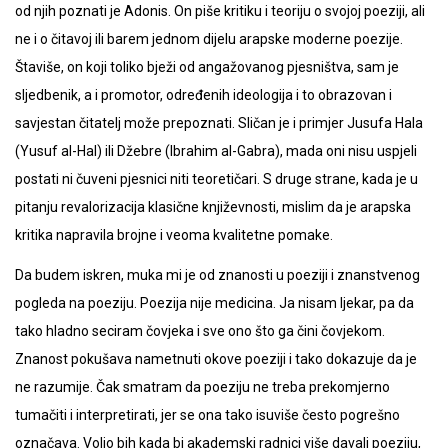
od njih poznati je Adonis. On piše kritiku i teoriju o svojoj poeziji, ali
ne i o čitavoj ili barem jednom dijelu arapske moderne poezije.
Štaviše, on koji toliko bježi od angažovanog pjesništva, sam je
sljedbenik, a i promotor, određenih ideologija i to obrazovan i
savjestan čitatelj može prepoznati. Sličan je i primjer Jusufa Hala
(Yusuf al-Hal) ili Džebre (Ibrahim al-Gabra), mada oni nisu uspjeli
postati ni čuveni pjesnici niti teoretičari. S druge strane, kada je u
pitanju revalorizacija klasične književnosti, mislim da je arapska
kritika napravila brojne i veoma kvalitetne pomake.
Da budem iskren, muka mi je od znanosti u poeziji i znanstvenog
pogleda na poeziju. Poezija nije medicina. Ja nisam ljekar, pa da
tako hladno seciram čovjeka i sve ono što ga čini čovjekom.
Znanost pokušava nametnuti okove poeziji i tako dokazuje da je
ne razumije. Čak smatram da poeziju ne treba prekomjerno
tumačiti i interpretirati, jer se ona tako isuviše često pogrešno
označava. Volio bih kada bi akademski radnici više davali poeziju,