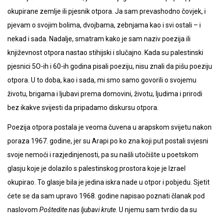
okupirane zemlje ili pjesnik otpora. Ja sam prevashodno čovjek, i
pjevam o svojim bolima, dvojbama, zebnjama kao i svi ostali – i
nekad i sada. Nadalje, smatram kako je sam naziv poezija ili
književnost otpora nastao stihijski i slučajno. Kada su palestinski
pjesnici 5O-ih i 60-ih godina pisali poeziju, nisu znali da pišu poeziju
otpora. U to doba, kao i sada, mi smo samo govorili o svojemu
životu, brigama i ljubavi prema domovini, životu, ljudima i prirodi
bez ikakve svijesti da pripadamo diskursu otpora.
Poezija otpora postala je veoma čuvena u arapskom svijetu nakon
poraza 1967. godine, jer su Arapi po ko zna koji put postali svjesni
svoje nemoći i razjedinjenosti, pa su našli utočište u poetskom
glasju koje je dolazilo s palestinskog prostora koje je Izrael
okupirao. To glasje bila je jedina iskra nade u otpor i pobjedu. Sjetit
ćete se da sam upravo 1968. godine napisao poznati članak pod
naslovom
Poštedite nas ljubavi krute
. U njemu sam tvrdio da su