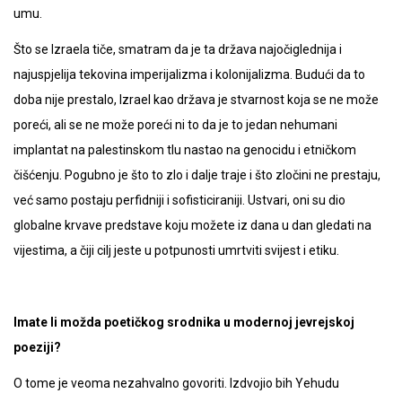
umu.
Što se Izraela tiče, smatram da je ta država najočiglednija i
najuspjelija tekovina imperijalizma i kolonijalizma. Budući da to
doba nije prestalo, Izrael kao država je stvarnost koja se ne može
poreći, ali se ne može poreći ni to da je to jedan nehumani
implantat na palestinskom tlu nastao na genocidu i etničkom
čišćenju. Pogubno je što to zlo i dalje traje i što zločini ne prestaju,
već samo postaju perfidniji i sofisticiraniji. Ustvari, oni su dio
globalne krvave predstave koju možete iz dana u dan gledati na
vijestima, a čiji cilj jeste u potpunosti umrtviti svijest i etiku.
Imate li možda poetičkog srodnika u modernoj jevrejskoj
poeziji?
O tome je veoma nezahvalno govoriti. Izdvojio bih Yehudu