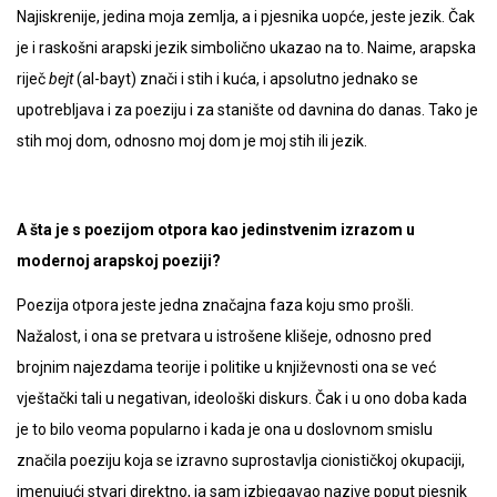
Najiskrenije, jedina moja zemlja, a i pjesnika uopće, jeste jezik. Čak
je i raskošni arapski jezik simbolično ukazao na to. Naime, arapska
riječ
bejt
(al-bayt) znači i stih i kuća, i apsolutno jednako se
upotrebljava i za poeziju i za stanište od davnina do danas. Tako je
stih moj dom, odnosno moj dom je moj stih ili jezik.
A šta je s poezijom otpora kao jedinstvenim izrazom u
modernoj arapskoj poeziji?
Poezija otpora jeste jedna značajna faza koju smo prošli.
Nažalost, i ona se pretvara u istrošene klišeje, odnosno pred
brojnim najezdama teorije i politike u književnosti ona se već
vještački tali u negativan, ideološki diskurs. Čak i u ono doba kada
je to bilo veoma popularno i kada je ona u doslovnom smislu
značila poeziju koja se izravno suprostavlja cionističkoj okupaciji,
imenujući stvari direktno, ja sam izbjegavao nazive poput pjesnik