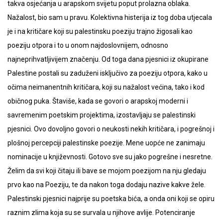
takva osjećanja u arapskom svijetu poput prolazna oblaka.
Nažalost, bio sam u pravu. Kolektivna histerija iz tog doba utjecala
je i na kritičare koji su palestinsku poeziju trajno žigosali kao
poeziju otpora i to u onom najdoslovnijem, odnosno
najneprihvatljivijem značenju. Od toga dana pjesnici iz okupirane
Palestine postali su zaduženi isključivo za poeziju otpora, kako u
očima neimanentnih kritičara, koji su nažalost većina, tako i kod
običnog puka. Štaviše, kada se govori o arapskoj moderni i
savremenim poetskim projektima, izostavljaju se palestinski
pjesnici. Ovo dovoljno govori o neukosti nekih kritičara, i pogrešnoj i
plošnoj percepciji palestinske poezije. Mene uopće ne zanimaju
nominacije u književnosti. Gotovo sve su jako pogrešne i nesretne.
Želim da svi koji čitaju ili bave se mojom poezijom na nju gledaju
prvo kao na Poeziju, te da nakon toga dodaju nazive kakve žele.
Palestinski pjesnici najprije su poetska bića, a onda oni koji se opiru
raznim zlima koja su se survala u njihove avlije. Potenciranje