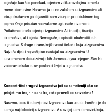
osjećaje, kao što, ponekad, osjećam veliku razdaljinu između
mene i domovine. Naravno, ja se ne zalažem za izgnanstvo, ali
eto, pokušavam ga objasniti i sam zbunjen pred dubinom tog
pojma. On je prisutan na svakome uglu naše stvarnosti.
Potlačenost rađa osjećaje izgnanstva. Ali i nasilje, tiranija,
siromaštvo, ali i bijeda. Nemoguće je opisati i obuhvatiti duh
izgnastva. S druge strane, književnost itekako buja u izgnanstvu.
Najveća djela i najveći pisci nastajali su u izgnanstvu. U
savremenom dobu izdvojio bih Jamesa Joysa i njegov
Uliks
. Ne
zaboravite kako su svi poslanici živjeli u izgnanstvu.
Koncentrični krugovi izgnanstva još su zamršeniji ako se
prisjetimo brojnih dana koje ste proveli po zatvorima?
Naravno, to su ti subsvijetovi Izgnanstva kao usuda. Ironično je da
sam ja najslobodniji u izgnanstvu. A u svojoj sam domovini, koja,