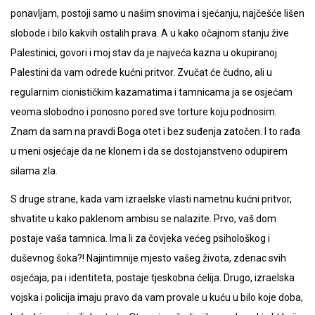
ponavljam, postoji samo u našim snovima i sjećanju, najčešće lišen
slobode i bilo kakvih ostalih prava. A u kako očajnom stanju žive
Palestinici, govori i moj stav da je najveća kazna u okupiranoj
Palestini da vam odrede kućni pritvor. Zvučat će čudno, ali u
regularnim cionističkim kazamatima i tamnicama ja se osjećam
veoma slobodno i ponosno pored sve torture koju podnosim.
Znam da sam na pravdi Boga otet i bez suđenja zatočen. I to rađa
u meni osjećaje da ne klonem i da se dostojanstveno odupirem
silama zla.
S druge strane, kada vam izraelske vlasti nametnu kućni pritvor,
shvatite u kako paklenom ambisu se nalazite. Prvo, vaš dom
postaje vaša tamnica. Ima li za čovjeka većeg psihološkog i
duševnog šoka?! Najintimnije mjesto vašeg života, zdenac svih
osjećaja, pa i identiteta, postaje tjeskobna ćelija. Drugo, izraelska
vojska i policija imaju pravo da vam provale u kuću u bilo koje doba,