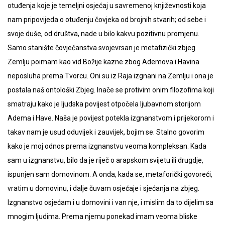
otuđenja koje je temeljni osjećaj u savremenoj književnosti koja
nam pripovijeda o otuđenju čovjeka od brojnih stvarih; od sebe i
svoje duše, od društva, nade u bilo kakvu pozitivnu promjenu.
Samo stanište čovječanstva svojevrsan je metafizički zbjeg.
Zemlju poimam kao vid Božije kazne zbog Ademova i Havina
neposluha prema Tvorcu. Oni su iz Raja izgnani na Zemlju i ona je
postala naš ontološki Zbjeg. Inače se protivim onim filozofima koji
smatraju kako je ljudska povijest otpočela ljubavnom storijom
Adema i Have. Naša je povijest potekla izgnanstvom i prijekorom i
takav nam je usud oduvijek i zauvijek, bojim se. Stalno govorim
kako je moj odnos prema izgnanstvu veoma kompleksan. Kada
sam u izgnanstvu, bilo da je riječ o arapskom svijetu ili drugdje,
ispunjen sam domovinom. A onda, kada se, metaforički govoreći,
vratim u domovinu, i dalje čuvam osjećaje i sjećanja na zbjeg.
Izgnanstvo osjećam i u domovini i van nje, i mislim da to dijelim sa
mnogim ljudima. Prema njemu ponekad imam veoma bliske