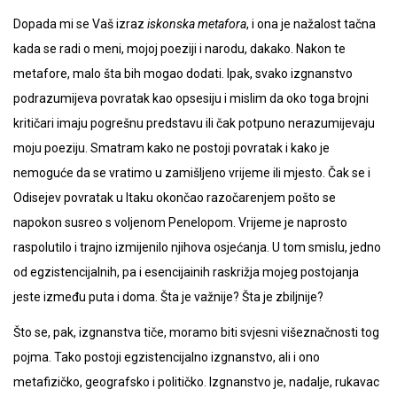
Dopada mi se Vaš izraz
iskonska metafora
, i ona je nažalost tačna
kada se radi o meni, mojoj poeziji i narodu, dakako. Nakon te
metafore, malo šta bih mogao dodati. Ipak, svako izgnanstvo
podrazumijeva povratak kao opsesiju i mislim da oko toga brojni
kritičari imaju pogrešnu predstavu ili čak potpuno nerazumijevaju
moju poeziju. Smatram kako ne postoji povratak i kako je
nemoguće da se vratimo u zamišljeno vrijeme ili mjesto. Čak se i
Odisejev povratak u Itaku okončao razočarenjem pošto se
napokon susreo s voljenom Penelopom. Vrijeme je naprosto
raspolutilo i trajno izmijenilo njihova osjećanja. U tom smislu, jedno
od egzistencijalnih, pa i esencijainih raskrižja mojeg postojanja
jeste između puta i doma. Šta je važnije? Šta je zbiljnije?
Što se, pak, izgnanstva tiče, moramo biti svjesni višeznačnosti tog
pojma. Tako postoji egzistencijalno izgnanstvo, ali i ono
metafizičko, geografsko i političko. Izgnanstvo je, nadalje, rukavac