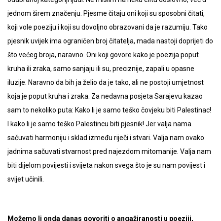
jednom širem značenju. Pjesme čitaju oni koji su sposobni čitati,
koji vole poeziju i koji su dovoljno obrazovani da je razumiju. Tako
pjesnik uvijek ima ograničen broj čitatelja, mada nastoji doprijeti do
što većeg broja, naravno. Oni koji govore kako je poezija poput
kruha ili zraka, samo sanjaju ili su, preciznije, zapali u opasne
iluzije. Naravno da bih ja želio da je tako, ali ne postoji umjetnost
koja je poput kruha i zraka. Za nedavna posjeta Sarajevu kazao
sam to nekoliko puta: Kako li je samo teško čovjeku biti Palestinac!
I kako li je samo teško Palestincu biti pjesnik! Jer valja nama
sačuvati harmoniju i sklad između riječi i stvari. Valja nam ovako
jadnima sačuvati stvarnost pred najezdom mitomanije. Valja nam
biti dijelom povijesti i svijeta nakon svega što je su nam povijest i
svijet učinili.
Možemo li onda danas govoriti o angažiranosti u poeziji,