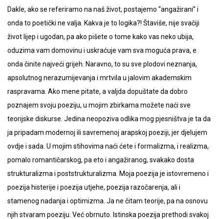
Dakle, ako se referiramo na naš život, postajemo “angažirani” i
onda to poetički ne valja. Kakva je to logika?! Štaviše, nije svačiji
život lijep i ugodan, pa ako pišete o tome kako vas neko ubija,
oduzima vam domovinu i uskraćuje vam sva moguća prava, e
onda činite najveći grijeh. Naravno, to su sve plodovi neznanja,
apsolutnog nerazumijevanja i mrtvila u jalovim akademskim
raspravama. Ako mene pitate, a valjda dopuštate da dobro
poznajem svoju poeziju, u mojim zbirkama možete naći sve
teorijske diskurse. Jedina neopoziva odlika mog pjesništva je ta da
ja pripadam modernoj ili savremenoj arapskoj poeziji, jer djelujem
ovdje i sada. U mojim stihovima naći ćete i formalizma, i realizma,
pomalo romantičarskog, pa eto i angažiranog, svakako dosta
strukturalizma i poststrukturalizma. Moja poezija je istovremeno i
poezija histerije i poezija utjehe, poezija razočarenja, ali i
stamenog nadanja i optimizma. Ja ne čitam teorije, pa na osnovu
njih stvaram poeziju. Već obrnuto. Istinska poezija prethodi svakoj