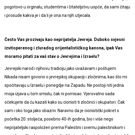
pogotovo u orginalu, studentima i čitateljstvu uopće, da sami čitaju
i prosude kakva je i da li je ona na njih utjecala.
Često Vas prozivaju kao neprijatelja Jevreja. Duboko svjesni
izvitoperenog i zluradog orijentalističkog kanona, ipak Vas
moramo pitati za vaš stav o Jevrejima i Izraelu?
Jevrejski narod i njihovu tradiciju jako uvažavam i poštujem.
Nikada nisam govorio o jevrejskoj okupaciji i zločinima, kao što mi
spočitavaju u Izraelu i ponegdje na Zapadu. Ne postoji niti jedna
moja izjava u tom smislu, čak ni pomisao. Vjerovatno sada
očekujete da ću kazati kako su cionisti ti zločinci i okupatori. Čak
sam i oko toga jako obazriv. Naravno da je cionistički pokret s
početka 20. stoljeća, posebno 40-ih godina, bio i više nego
neprijateljski raspoložen prema Palestini i svemu palestinskom i