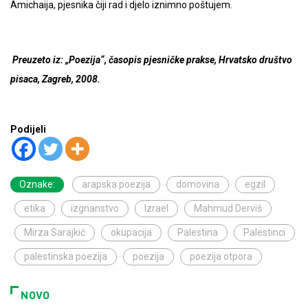
Amichaija, pjesnika čiji rad i djelo iznimno poštujem.
Preuzeto iz: „Poezija“, časopis pjesničke prakse, Hrvatsko društvo
pisaca, Zagreb, 2008.
Podijeli
Oznake:
arapska poezija
domovina
egzil
etika
izgnanstvo
Izrael
Mahmud Derviš
Mirza Sarajkić
okupacija
Palestina
Palestinci
palestinska poezija
poezija
poezija otpora
NOVO