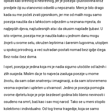
opisati kao sretnog ili nesretnog, jer je poezija i pustolovina kroz
predjele čiji su stanovnici odselili u nepoznato. Meni je bilo drago
kada su me počeli zvati pjesnikom, jer me od malih nogu samo
poezija naučila da s lahkoćom odjezdim u neznana mjesta, do
najljepših djeva, najčudesnijih ata i da okusim najslađe ljubavi. U
isto vrijeme, poezija me je naučila kako u jednom danu mogu
živjeti u svome selu, okružen leptirima i šarenim lugovima, utopljen
u spokoj prirodnog, a već sutradan postati nomad bez igdje ičega.
Bez roda i bez doma.
I opet, poezija je jedina koja mi je našla sigurno utočište od lažnih i
zlih susjeda. Mislim da je to najveća zasluga poezije u mome
životu, da sam odan snatrenju i imaginaciji, a da sam istovremeno
veoma svjestan i upleten u stvarnost. Jedino je poezija pomogla
ovome djetetu koje je prije šezdeset godina bilo lišeno nevinosti i
osuđeno na smrt, baš kao i sav moj narod. Tako se u meni stopilo
kolektivno i individualno. Od tog trena tragedije, koja se samo