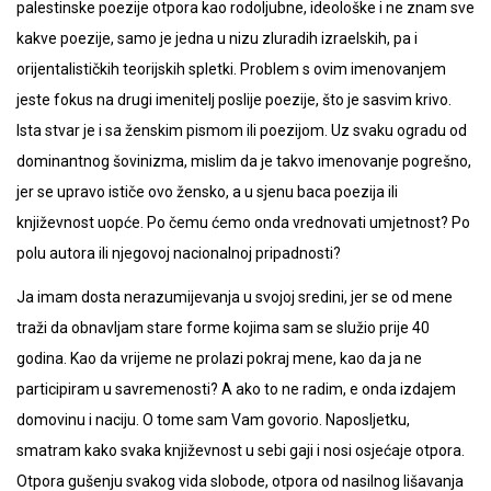
palestinske poezije otpora kao rodoljubne, ideološke i ne znam sve
kakve poezije, samo je jedna u nizu zluradih izraelskih, pa i
orijentalističkih teorijskih spletki. Problem s ovim imenovanjem
jeste fokus na drugi imenitelj poslije poezije, što je sasvim krivo.
Ista stvar je i sa ženskim pismom ili poezijom. Uz svaku ogradu od
dominantnog šovinizma, mislim da je takvo imenovanje pogrešno,
jer se upravo ističe ovo žensko, a u sjenu baca poezija ili
književnost uopće. Po čemu ćemo onda vrednovati umjetnost? Po
polu autora ili njegovoj nacionalnoj pripadnosti?
Ja imam dosta nerazumijevanja u svojoj sredini, jer se od mene
traži da obnavljam stare forme kojima sam se služio prije 40
godina. Kao da vrijeme ne prolazi pokraj mene, kao da ja ne
participiram u savremenosti? A ako to ne radim, e onda izdajem
domovinu i naciju. O tome sam Vam govorio. Naposljetku,
smatram kako svaka književnost u sebi gaji i nosi osjećaje otpora.
Otpora gušenju svakog vida slobode, otpora od nasilnog lišavanja