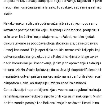
arapskom. No, danas postoje ljudi koji podržavaju taj pokret iz jakih
nacionalnih osjećaja prema Izraelu. To svakako sada nije grijeh niti
zločin.
Nekako, nakon svih ovih godina sužanjstva i patnje, mogu samo
kazati da postoje sile zla koje uzurpiraju, čine zločine, protjeruju i
vrše teror. Ne želim i ne pristajem na, nažalost, ne tako rijedak
diskurs u kome se poopćava uloga zločinca i zla, pa se prozivaju
Jevreji kao naord. To je opet djelo neukih, nerazumih i slijepih, koji
ustvari pristaju na igru okupatora Palestine. Njima pristaje takav
način komunikacije i imenovanja, jer im je to opravdanje za daljnju
torturu i zločin. Svako ko kazuje da su Jevreji okupatori Palestine i
neprijatelji, ustvari pristaje na igru mitomana i perfidnih zločinaca i
okupatora. Dakle, on sudjeluje u zločinu nad Palestinom.
Generalizacije i nepromišljene izjave veoma su pogubne i na kraju
reflektiraju samo neukost i sljepilo onih koji su im naklonjeni. Mislim
da iste zamke postoje i na Balkanu i valja ih se čuvati i imati ih na