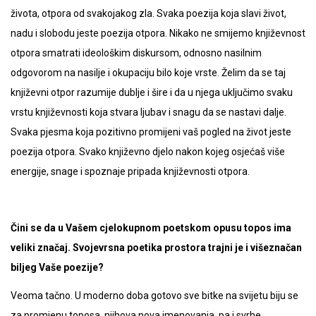
života, otpora od svakojakog zla. Svaka poezija koja slavi život,
nadu i slobodu jeste poezija otpora. Nikako ne smijemo književnost
otpora smatrati ideološkim diskursom, odnosno nasilnim
odgovorom na nasilje i okupaciju bilo koje vrste. Želim da se taj
književni otpor razumije dublje i šire i da u njega uključimo svaku
vrstu književnosti koja stvara ljubav i snagu da se nastavi dalje.
Svaka pjesma koja pozitivno promijeni vaš pogled na život jeste
poezija otpora. Svako književno djelo nakon kojeg osjećaš više
energije, snage i spoznaje pripada književnosti otpora.
Čini se da u Vašem cjelokupnom poetskom opusu topos ima
veliki značaj. Svojevrsna poetika prostora trajni je i višeznačan
biljeg Vaše poezije?
Veoma tačno. U moderno doba gotovo sve bitke na svijetu biju se
za promjenu toposa, njihova nova imenovanja, pa i svrhe.