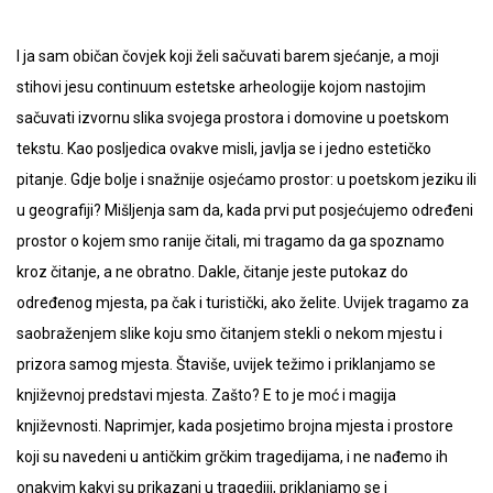
I ja sam običan čovjek koji želi sačuvati barem sjećanje, a moji
stihovi jesu continuum estetske arheologije kojom nastojim
sačuvati izvornu slika svojega prostora i domovine u poetskom
tekstu. Kao posljedica ovakve misli, javlja se i jedno estetičko
pitanje. Gdje bolje i snažnije osjećamo prostor: u poetskom jeziku ili
u geografiji? Mišljenja sam da, kada prvi put posjećujemo određeni
prostor o kojem smo ranije čitali, mi tragamo da ga spoznamo
kroz čitanje, a ne obratno. Dakle, čitanje jeste putokaz do
određenog mjesta, pa čak i turistički, ako želite. Uvijek tragamo za
saobraženjem slike koju smo čitanjem stekli o nekom mjestu i
prizora samog mjesta. Štaviše, uvijek težimo i priklanjamo se
književnoj predstavi mjesta. Zašto? E to je moć i magija
književnosti. Naprimjer, kada posjetimo brojna mjesta i prostore
koji su navedeni u antičkim grčkim tragedijama, i ne nađemo ih
onakvim kakvi su prikazani u tragediji, priklanjamo se i