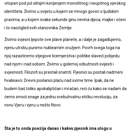
vitoperi pod još silnijim korijenjem monolitnog i neupitnog vjerskog
identiteta. Živimo u svijetu u kojem se mnogo govori o ljudskim
pravima, a u kojem svake sekunde ginu nevina djeca, majke i očevi
i to naočigled svih stanovnika Zemlje.
Živimo svjesni ljepote ove plave planete, a i dalje je zagađujemo,
njenu utrobu punimo nuklearnim oružjem. Povrh svega toga na
njoj razastiremo stjegove licemjerstva i politike slaveći pobjedu
nad njom i nad sobom. Živimo u golemoj odsutnosti svijesti i
svjesnosti. Filozofi su prestali snatriti. Pjesnici su postali nadmeni
hvalisavci. Drevni poslanici plaču nad svime time. Ipak, da ne
budem baš toliko apokaliptičan i mračan, reći ću kako se nadam da
ćemo smoći snage za jednu svebuhvatnu etičku revoluciju, za
novu Vjeru i vjeru u nešto Novo.
Šta je to onda poezija danas i kakvu pjesnik ima ulogu u