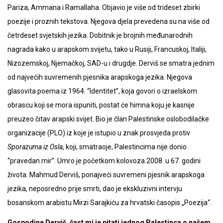
Pariza, Ammana i Ramallaha. Objavio je više od trideset zbirki
poezije i proznih tekstova. Njegova djela prevedena su na više od
četrdeset svjetskih jezika. Dobitnik je brojnih međunarodnih
nagrada kako u arapskom svijetu, tako u Rusiji, Francuskoj, Italiji,
Nizozemskoj, Njemačkoj, SAD-u i drugdje. Derviš se smatra jednim
od najvećih suvremenih pjesnika arapskoga jezika. Njegova
glasovita poema iz 1964. “Identitet”, koja govori o izraelskom
obrascu koji se mora ispuniti, postat će himna koju je kasnije
preuzeo čitav arapski svijet. Bio je član Palestinske oslobodilačke
organizacije (PLO) iz koje je istupio u znak prosvjeda protiv
Sporazuma iz Osla
, koji, smatraoje, Palestincima nije donio
“pravedan mir”. Umro je početkom kolovoza 2008. u 67. godini
života. Mahmud Derviš, ponajveći suvremeni pjesnik arapskoga
jezika, neposredno prije smrti, dao je ekskluzivni intervju
bosanskom arabistu Mirzi Sarajkiću za hrvatski časopis „Poezija“.
Gospodine Derviš, čast mi je pitati jednog Palestinca o našem