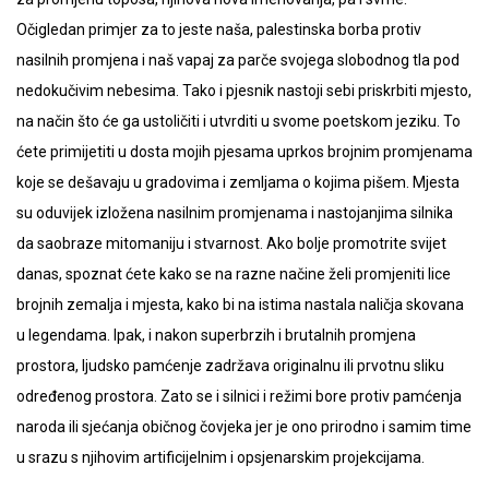
Očigledan primjer za to jeste naša, palestinska borba protiv
nasilnih promjena i naš vapaj za parče svojega slobodnog tla pod
nedokučivim nebesima. Tako i pjesnik nastoji sebi priskrbiti mjesto,
na način što će ga ustoličiti i utvrditi u svome poetskom jeziku. To
ćete primijetiti u dosta mojih pjesama uprkos brojnim promjenama
koje se dešavaju u gradovima i zemljama o kojima pišem. Mjesta
su oduvijek izložena nasilnim promjenama i nastojanjima silnika
da saobraze mitomaniju i stvarnost. Ako bolje promotrite svijet
danas, spoznat ćete kako se na razne načine želi promjeniti lice
brojnih zemalja i mjesta, kako bi na istima nastala naličja skovana
u legendama. Ipak, i nakon superbrzih i brutalnih promjena
prostora, ljudsko pamćenje zadržava originalnu ili prvotnu sliku
određenog prostora. Zato se i silnici i režimi bore protiv pamćenja
naroda ili sjećanja običnog čovjeka jer je ono prirodno i samim time
u srazu s njihovim artificijelnim i opsjenarskim projekcijama.