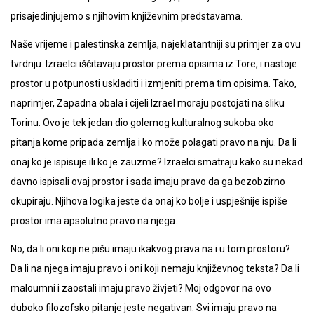
prisajedinjujemo s njihovim književnim predstavama.
Naše vrijeme i palestinska zemlja, najeklatantniji su primjer za ovu
tvrdnju. Izraelci iščitavaju prostor prema opisima iz Tore, i nastoje
prostor u potpunosti uskladiti i izmjeniti prema tim opisima. Tako,
naprimjer, Zapadna obala i cijeli Izrael moraju postojati na sliku
Torinu. Ovo je tek jedan dio golemog kulturalnog sukoba oko
pitanja kome pripada zemlja i ko može polagati pravo na nju. Da li
onaj ko je ispisuje ili ko je zauzme? Izraelci smatraju kako su nekad
davno ispisali ovaj prostor i sada imaju pravo da ga bezobzirno
okupiraju. Njihova logika jeste da onaj ko bolje i uspješnije ispiše
prostor ima apsolutno pravo na njega.
No, da li oni koji ne pišu imaju ikakvog prava na i u tom prostoru?
Da li na njega imaju pravo i oni koji nemaju književnog teksta? Da li
maloumni i zaostali imaju pravo živjeti? Moj odgovor na ovo
duboko filozofsko pitanje jeste negativan. Svi imaju pravo na