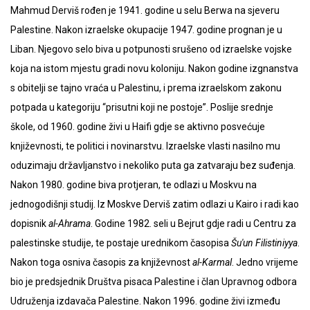
Mahmud Derviš rođen je 1941. godine u selu Berwa na sjeveru
Palestine. Nakon izraelske okupacije 1947. godine prognan je u
Liban. Njegovo selo biva u potpunosti srušeno od izraelske vojske
koja na istom mjestu gradi novu koloniju. Nakon godine izgnanstva
s obitelji se tajno vraća u Palestinu, i prema izraelskom zakonu
potpada u kategoriju “prisutni koji ne postoje”. Poslije srednje
škole, od 1960. godine živi u Haifi gdje se aktivno posvećuje
književnosti, te politici i novinarstvu. Izraelske vlasti nasilno mu
oduzimaju državljanstvo i nekoliko puta ga zatvaraju bez suđenja.
Nakon 1980. godine biva protjeran, te odlazi u Moskvu na
jednogodišnji studij. Iz Moskve Derviš zatim odlazi u Kairo i radi kao
dopisnik
al-Ahrama
. Godine 1982. seli u Bejrut gdje radi u Centru za
palestinske studije, te postaje urednikom časopisa
Šu'un Filistiniyya
.
Nakon toga osniva časopis za književnost
al-Karmal
. Jedno vrijeme
bio je predsjednik Društva pisaca Palestine i član Upravnog odbora
Udruženja izdavača Palestine. Nakon 1996. godine živi između