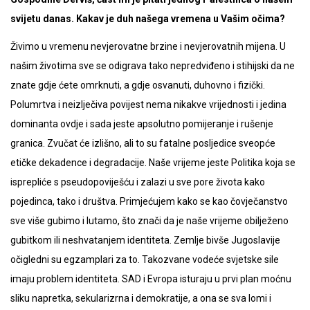
svijetu danas. Kakav je duh našega vremena u Vašim očima?
Živimo u vremenu nevjerovatne brzine i nevjerovatnih mijena. U
našim životima sve se odigrava tako nepredviđeno i stihijski da ne
znate gdje ćete omrknuti, a gdje osvanuti, duhovno i fizički.
Polumrtva i neizlječiva povijest nema nikakve vrijednosti i jedina
dominanta ovdje i sada jeste apsolutno pomijeranje i rušenje
granica. Zvučat će izlišno, ali to su fatalne posljedice sveopće
etičke dekadence i degradacije. Naše vrijeme jeste Politika koja se
isprepliće s pseudopoviješću i zalazi u sve pore života kako
pojedinca, tako i društva. Primjećujem kako se kao čovječanstvo
sve više gubimo i lutamo, što znači da je naše vrijeme obilježeno
gubitkom ili neshvatanjem identiteta. Zemlje bivše Jugoslavije
očigledni su egzamplari za to. Takozvane vodeće svjetske sile
imaju problem identiteta. SAD i Evropa isturaju u prvi plan moćnu
sliku napretka, sekularizrna i demokratije, a ona se sva lomi i