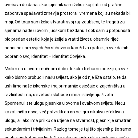
uvećava do danas, kao pjesnik sam želio skupljati i od prašine
zaborava spašavati zrnevlja prostora i vremena koji su nekada bili
moji. Od toga sam želio stvarati svoj raj izgubljeni, te tragati za
sjenama nade u ovom ljudskom bezdanu. I dok sam u potpunosti
bio predan estetici koja je željela vratiti život u obamrle riječi,
ponosno sam svjedočio stihovima kao žrtva i patnik, a sve da bih
odbranio svoj identitet – identitet Čovjeka.
Mislim da u ovom mučnom dobu itekako trebamo poeziju, a sve
kako bismo probudili našu svijest, ako je od nje išta ostalo, te da
ushitimo naše iskonske i najprimarnije osjećaje o zajedništvu u
različitostima, o svetosti slobode i mira i slavljenju života.
Spomenuli ste ulogu pjesnika u ovome i ovakvom svijetu. Neću
kazati ništa novo, već potvrditi da on ne igra nikakvu efektivnu
ulogu, a i ako ima priliku da utječe na stvarnost, pjesnik je smatran
sekundarnim i trivijalnim. Razlog tome je taj što pjesnik piše samo
odabranoj kategoriji ljudi. Ne mislim na neku elitu doslovno, već u