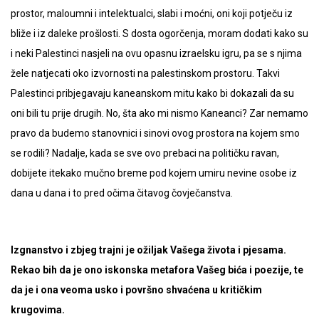
prostor, maloumni i intelektualci, slabi i moćni, oni koji potječu iz
bliže i iz daleke prošlosti. S dosta ogorčenja, moram dodati kako su
i neki Palestinci nasjeli na ovu opasnu izraelsku igru, pa se s njima
žele natjecati oko izvornosti na palestinskom prostoru. Takvi
Palestinci pribjegavaju kaneanskom mitu kako bi dokazali da su
oni bili tu prije drugih. No, šta ako mi nismo Kaneanci? Zar nemamo
pravo da budemo stanovnici i sinovi ovog prostora na kojem smo
se rodili? Nadalje, kada se sve ovo prebaci na političku ravan,
dobijete itekako mučno breme pod kojem umiru nevine osobe iz
dana u dana i to pred očima čitavog čovječanstva.
Izgnanstvo i zbjeg trajni je ožiljak Vašega života i pjesama.
Rekao bih da je ono iskonska metafora Vašeg bića i poezije, te
da je i ona veoma usko i površno shvaćena u kritičkim
krugovima.