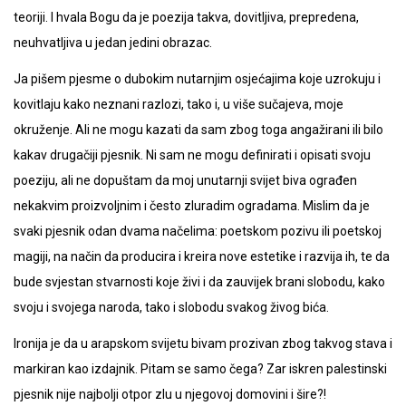
teoriji. I hvala Bogu da je poezija takva, dovitljiva, prepredena,
neuhvatljiva u jedan jedini obrazac.
Ja pišem pjesme o dubokim nutarnjim osjećajima koje uzrokuju i
kovitlaju kako neznani razlozi, tako i, u više sučajeva, moje
okruženje. Ali ne mogu kazati da sam zbog toga angažirani ili bilo
kakav drugačiji pjesnik. Ni sam ne mogu definirati i opisati svoju
poeziju, ali ne dopuštam da moj unutarnji svijet biva ograđen
nekakvim proizvoljnim i često zluradim ogradama. Mislim da je
svaki pjesnik odan dvama načelima: poetskom pozivu ili poetskoj
magiji, na način da producira i kreira nove estetike i razvija ih, te da
bude svjestan stvarnosti koje živi i da zauvijek brani slobodu, kako
svoju i svojega naroda, tako i slobodu svakog živog bića.
Ironija je da u arapskom svijetu bivam prozivan zbog takvog stava i
markiran kao izdajnik. Pitam se samo čega? Zar iskren palestinski
pjesnik nije najbolji otpor zlu u njegovoj domovini i šire?!