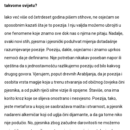
takvome svijetu?
Iako već više od četrdeset godina pišem stihove, ne osjećam se
sposobnim kazati šta je to poezija. I nju valjda možemo ubrojiti u
one fenomene koje znamo sve dok nas o njima ne pitaju. Nadalje,
svaki novi stih, pjesma i pjesnički poduhvat mijenja dotadašnje
razumijevanje poezije. Poeziju, dakle, osjećamo i znamo uprkos
nemoći da je definiramo. Nije potreban nikakav poseban napor ili
vještina da s jednostavnošću razlikujemo poeziju od bilo kakvog
drugog govora. Vjerujem, poput drevnih Arabljanja, da je poezija i
osobita vrsta magije koja u trenu stvaranja od običnog čovjeka čini
pjesnika, a od pukih riječi silne vizije ili opsjene. Štaviše, ona ima
korito kroz koje se slijeva onostrano i nesvjesno. Poezija, tako,
jeste metafora u kojoj se saobražava mašta i stvarnost, a pjesnik
nadareni alkemičar koji od uglja čini dijamante, a da ga tome niko
nije podučio. No, pjesnika zbog začudne darovitosti ne možemo