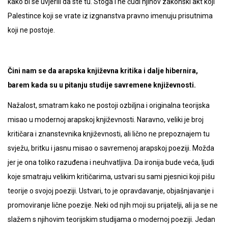
kako bi se uvjerili da ste tu. Stoga i ne čudi njihov zakonski akt koji
Palestince koji se vrate iz izgnanstva pravno imenuju prisutnima
koji ne postoje.
Čini nam se da arapska književna kritika i dalje hibernira,
barem kada su u pitanju studije savremene književnosti.
Nažalost, smatram kako ne postoji ozbiljna i originalna teorijska
misao u modernoj arapskoj književnosti. Naravno, veliki je broj
kritičara i znanstevnika književnosti, ali lično ne prepoznajem tu
svježu, britku i jasnu misao o savremenoj arapskoj poeziji. Možda
jer je ona toliko razuđena i neuhvatljiva. Da ironija bude veća, ljudi
koje smatraju velikim kritičarima, ustvari su sami pjesnici koji pišu
teorije o svojoj poeziji. Ustvari, to je opravdavanje, objašnjavanje i
promoviranje lične poezije. Neki od njih moji su prijatelji, ali ja se ne
slažem s njihovim teorijskim studijama o modernoj poeziji. Jedan