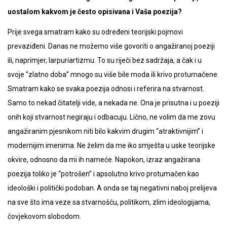
uostalom kakvom je često opisivana i Vaša poezija?
Prije svega smatram kako su određeni teorijski pojmovi
prevaziđeni. Danas ne možemo više govoriti o angažiranoj poeziji
ili, naprimjer, larpuriartizmu. To su riječi bez sadržaja, a čak i u
svoje “zlatno doba” mnogo su više bile moda ili krivo protumačene.
Smatram kako se svaka poezija odnosi i referira na stvarnost.
Samo to nekad čitatelji vide, a nekada ne. Ona je prisutna i u poeziji
onih koji stvarnost negiraju i odbacuju. Lično, ne volim da me zovu
angažiranim pjesnikom niti bilo kakvim drugim “atraktivnijim” i
modernijim imenima. Ne želim da me iko smješta u uske teorijske
okvire, odnosno da mi ih nameće. Napokon, izraz angažirana
poezija toliko je “potrošen” i apsolutno krivo protumačen kao
ideološki i politički podoban. A onda se taj negativni naboj prelijeva
na sve što ima veze sa stvarnošću, politikom, zlim ideologijama,
čovjekovom slobodom.