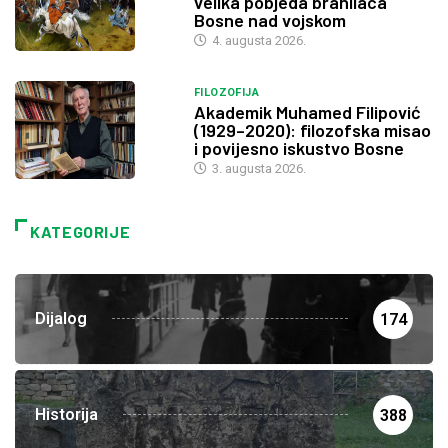
velika pobjeda branilaca
Bosne nad vojskom
4. augusta 2026.
FILOZOFIJA
Akademik Muhamed Filipović
(1929–2020): filozofska misao
i povijesno iskustvo Bosne
3. augusta 2026.
KATEGORIJE
Dijalog
174
Historija
388