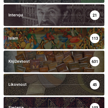
Intervjui
21
Islam
113
Književnost
631
Likovnost
45
Sjećanja
103