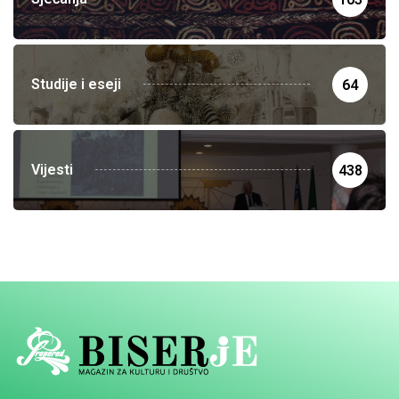
Studije i eseji
64
Vijesti
438