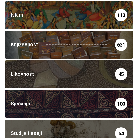
Islam
113
Književnost
631
Likovnost
45
Sjećanja
103
Studije i eseji
64