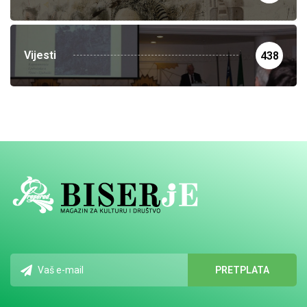
Vijesti
438