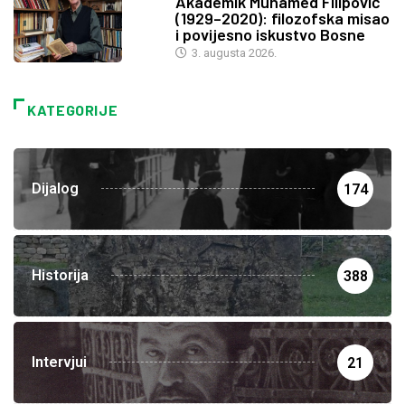
Akademik Muhamed Filipović
(1929–2020): filozofska misao
i povijesno iskustvo Bosne
3. augusta 2026.
KATEGORIJE
Dijalog
174
Historija
388
Intervjui
21