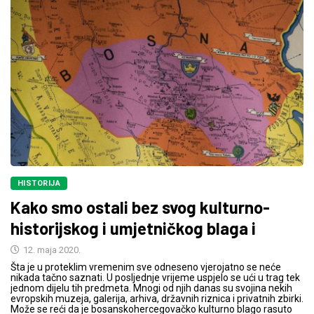
HISTORIJA
Kako smo ostali bez svog kulturno-
historijskog i umjetničkog blaga i
12. maja 2020.
Šta je u proteklim vremenim sve odneseno vjerojatno se neće
nikada tačno saznati. U posljednje vrijeme uspjelo se ući u trag tek
jednom dijelu tih predmeta. Mnogi od njih danas su svojina nekih
evropskih muzeja, galerija, arhiva, državnih riznica i privatnih zbirki.
Može se reći da je bosanskohercegovačko kulturno blago rasuto