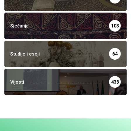
Sjećanja
103
Studije i eseji
64
Vijesti
438