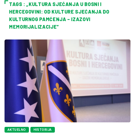
TAGS : „KULTURA SJEĆANJA U BOSNI I
HERCEGOVINI: OD KULTURE SJEĆANJA DO
KULTURNOG PAMĆENJA – IZAZOVI
MEMORIJALIZACIJE“
AKTUELNO
HISTORIJA