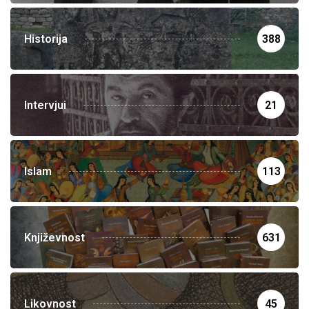
Historija
388
Intervjui
21
Islam
113
Književnost
631
Likovnost
45