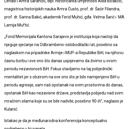
Lenasi i Amra Šarančić, dipl. historičarka umjetnosti Aida Bičakčić,
magistrica historijskih nauka Amra Čusto, prof. dr. Šaćir Filandra,
prof. dr. Sarina Bakić, akademik Ferid Muhić, gđa. Velma Šarić i MA
Lamija Muftić.
„Fond Memorijala Kantona Sarajevo je institucija koja nastoji da
njeguje sjećanje na Odbrambeno-oslobodilački rat, posebno sa
naglaskom na pripadnike Armije i MUP-a Republike BiH, na njihovu
časnu borbu i sve ono što danas uspijevamo da živimo u ovom
periodu nezavisnosti BiH. Fokus stavljamo na taj pobjednički
mentalitet jer s obzirom na sve ono što je bilo namijenjeno BiH u
periodu agresije, sam naš opstanak na ovim prostorima do danas,
opstanak BiH kao nezavisne države, predstavlja pobjedu nad svim
mračnim silama koje su se bile nadvile, posebno 90-ih“, naglasio je
Kulanić.
Istakao je da je međunarodna konferencija konceptualno
podijeljena u tri panela.