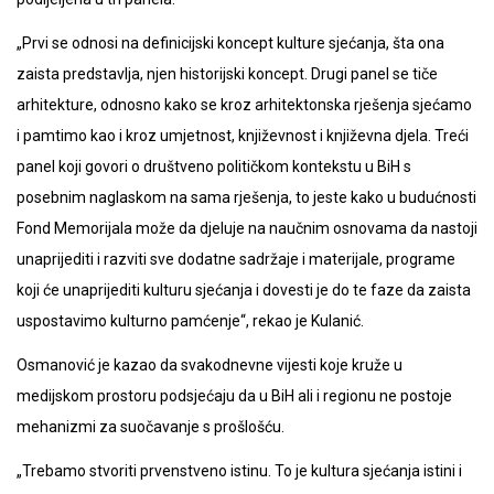
„Prvi se odnosi na definicijski koncept kulture sjećanja, šta ona
zaista predstavlja, njen historijski koncept. Drugi panel se tiče
arhitekture, odnosno kako se kroz arhitektonska rješenja sjećamo
i pamtimo kao i kroz umjetnost, književnost i književna djela. Treći
panel koji govori o društveno političkom kontekstu u BiH s
posebnim naglaskom na sama rješenja, to jeste kako u budućnosti
Fond Memorijala može da djeluje na naučnim osnovama da nastoji
unaprijediti i razviti sve dodatne sadržaje i materijale, programe
koji će unaprijediti kulturu sjećanja i dovesti je do te faze da zaista
uspostavimo kulturno pamćenje“, rekao je Kulanić.
Osmanović je kazao da svakodnevne vijesti koje kruže u
medijskom prostoru podsjećaju da u BiH ali i regionu ne postoje
mehanizmi za suočavanje s prošlošću.
„Trebamo stvoriti prvenstveno istinu. To je kultura sjećanja istini i