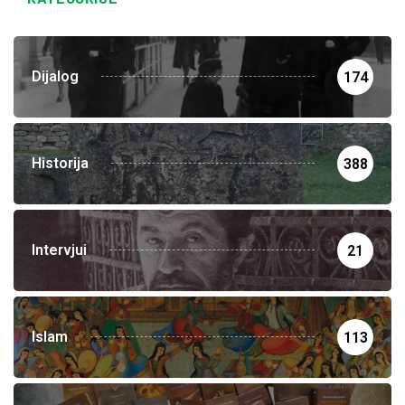
Dijalog
174
Historija
388
Intervjui
21
Islam
113