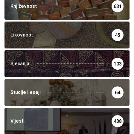
Književnost
631
Likovnost
45
Sjećanja
103
Studije i eseji
64
Vijesti
438