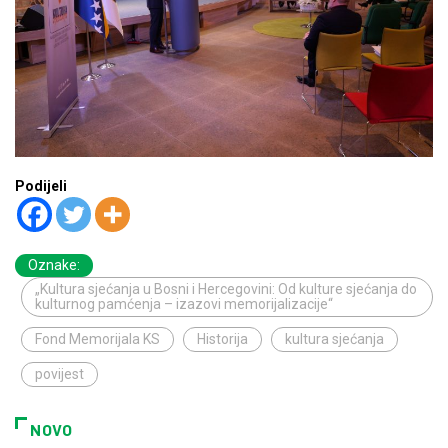
Podijeli
Oznake:
„Kultura sjećanja u Bosni i Hercegovini: Od kulture sjećanja do
kulturnog pamćenja – izazovi memorijalizacije“
Fond Memorijala KS
Historija
kultura sjećanja
povijest
NOVO