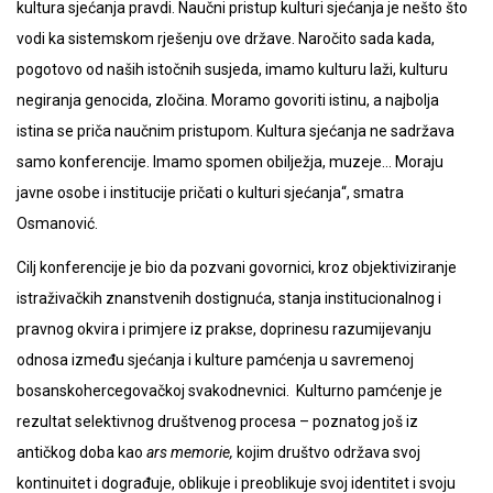
kultura sjećanja pravdi. Naučni pristup kulturi sjećanja je nešto što
vodi ka sistemskom rješenju ove države. Naročito sada kada,
pogotovo od naših istočnih susjeda, imamo kulturu laži, kulturu
negiranja genocida, zločina. Moramo govoriti istinu, a najbolja
istina se priča naučnim pristupom. Kultura sjećanja ne sadržava
samo konferencije. Imamo spomen obilježja, muzeje… Moraju
javne osobe i institucije pričati o kulturi sjećanja“, smatra
Osmanović.
Cilj konferencije je bio da pozvani govornici, kroz objektiviziranje
istraživačkih znanstvenih dostignuća, stanja institucionalnog i
pravnog okvira i primjere iz prakse, doprinesu razumijevanju
odnosa između sjećanja i kulture pamćenja u savremenoj
bosanskohercegovačkoj svakodnevnici. Kulturno pamćenje je
rezultat selektivnog društvenog procesa – poznatog još iz
antičkog doba kao
ars memorie,
kojim društvo održava svoj
kontinuitet i dograđuje, oblikuje i preoblikuje svoj identitet i svoju