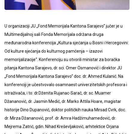
U organizaciji JU „Fond Memorijala Kantona Sarajevo“ jučer je u
Multimedijalnoj sali Fonda Memorijala održana druga
međunarodna konferencija „Kultura sjećanja u Bosni i Hercegovini:
Od kulture sjećanja do kulturnog pamćenja – izazovi
memorijalizacije“. Konferenciju su otvorili ministar za boračka
pitanja Kantona Sarajevo, dr. sci. Omer Osmanović i direktor JU
„Fond Memorijala Kantona Sarajevo“ doc. dr. Ahmed Kulanić. Na
konferenciji je učestvovalo osamnaest univerzitetskih profesora i
istraživača, i to: dr.Dženita Rujanac-Sarač, dr. sc. Muamer
Džananović, dr. Jasmin Medić, dr. Marko Attila Hoare, magistar
historije Dino Dupanović, doktor političkih nauka Mirsad Cvrk, doc.
dr. Mirza Džananović, prof. dr. Amra Hadžimuhamedović, dr.
Mejrema Zatrić, gdin. Nihad Kreševljaković, arhitektice Orjana