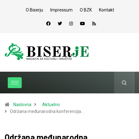
O Biserju
Impressum
O BZK
Kontakt
Naslovna
Aktuelno
Održana međunarodna konferencija…
Održana međunarodna