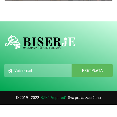
© 2019 - 2022.
BZK "Preporod"
. Sva prava zadržana.