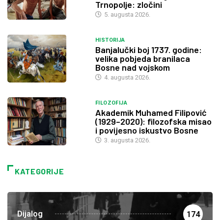
Trnopolje: zločini
5. augusta 2026.
HISTORIJA
Banjalučki boj 1737. godine:
velika pobjeda branilaca
Bosne nad vojskom
4. augusta 2026.
FILOZOFIJA
Akademik Muhamed Filipović
(1929–2020): filozofska misao
i povijesno iskustvo Bosne
3. augusta 2026.
KATEGORIJE
Dijalog
174