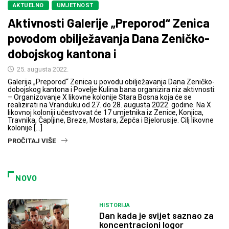
AKTUELNO
UMJETNOST
Aktivnosti Galerije „Preporod“ Zenica
povodom obilježavanja Dana Zeničko-
dobojskog kantona i
25. augusta 2022.
Galerija „Preporod“ Zenica u povodu obilježavanja Dana Zeničko-
dobojskog kantona i Povelje Kulina bana organizira niz aktivnosti:
– Organizovanje X likovne kolonije Stara Bosna koja će se
realizirati na Vranduku od 27. do 28. augusta 2022. godine. Na X
likovnoj koloniji učestvovat će 17 umjetnika iz Zenice, Konjica,
Travnika, Čapljine, Breze, Mostara, Žepča i Bjelorusije. Cilj likovne
kolonije […]
PROČITAJ VIŠE
NOVO
HISTORIJA
Dan kada je svijet saznao za
koncentracioni logor