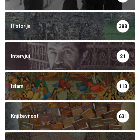
Historija
388
Intervjui
21
Islam
113
Književnost
631