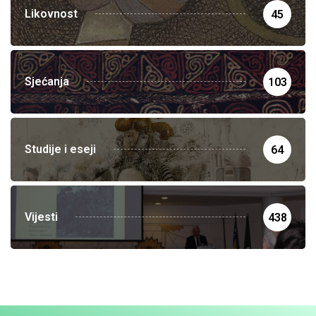
Likovnost
45
Sjećanja
103
Studije i eseji
64
Vijesti
438