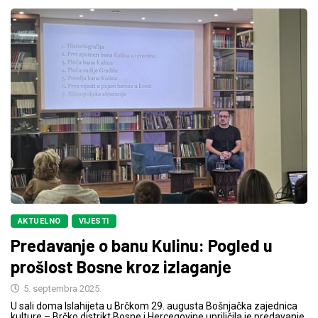
AKTUELNO
VIJESTI
Predavanje o banu Kulinu: Pogled u
prošlost Bosne kroz izlaganje
5. septembra 2025.
U sali doma Islahijeta u Brčkom 29. augusta Bošnjačka zajednica
kulture – Brčko distrikt Bosne i Hercegovine upriličila je predavanje