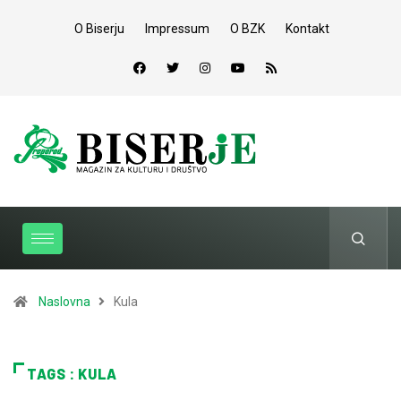
O Biserju
Impressum
O BZK
Kontakt
Naslovna
Kula
TAGS : KULA