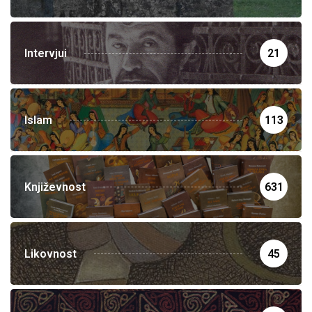
Intervjui
21
Islam
113
Književnost
631
Likovnost
45