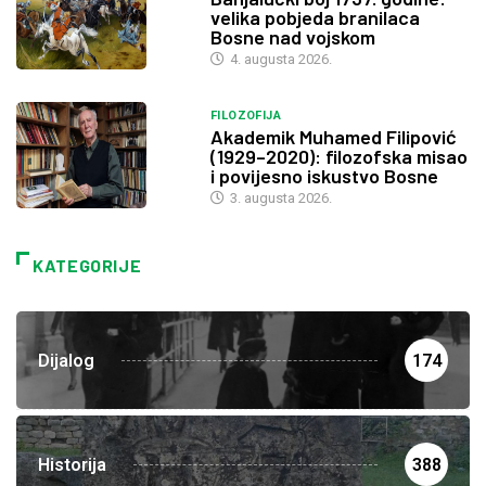
velika pobjeda branilaca
Bosne nad vojskom
4. augusta 2026.
FILOZOFIJA
Akademik Muhamed Filipović
(1929–2020): filozofska misao
i povijesno iskustvo Bosne
3. augusta 2026.
KATEGORIJE
Dijalog
174
Historija
388