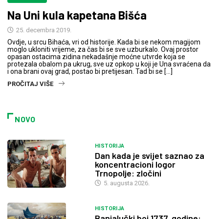
Na Uni kula kapetana Bišća
25. decembra 2019.
Ovdje, u srcu Bihaća, vri od historije. Kada bi se nekom magijom
moglo ukloniti vrijeme, za čas bi se sve uzburkalo. Ovaj prostor
opasan ostacima zidina nekadašnje moćne utvrde koja se
protezala obalom pa ukrug, sve uz opkop u koji je Una svraćena da
i ona brani ovaj grad, postao bi pretijesan. Tad bi se […]
PROČITAJ VIŠE
NOVO
HISTORIJA
Dan kada je svijet saznao za
koncentracioni logor
Trnopolje: zločini
5. augusta 2026.
HISTORIJA
Banjalučki boj 1737. godine: