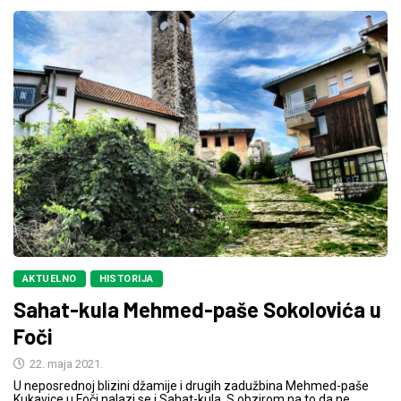
AKTUELNO
HISTORIJA
Sahat-kula Mehmed-paše Sokolovića u
Foči
22. maja 2021.
U neposrednoj blizini džamije i drugih zadužbina Mehmed-paše
Kukavice u Foči nalazi se i Sahat-kula. S obzirom na to da ne