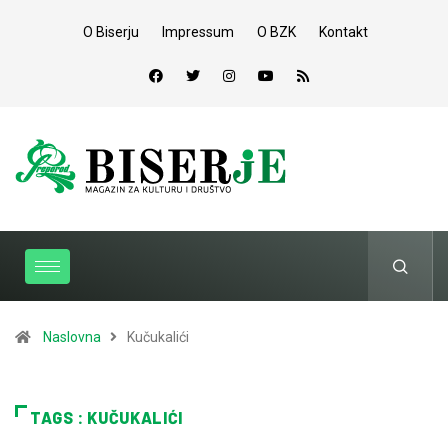
O Biserju
Impressum
O BZK
Kontakt
Naslovna
Kučukalići
TAGS : KUČUKALIĆI