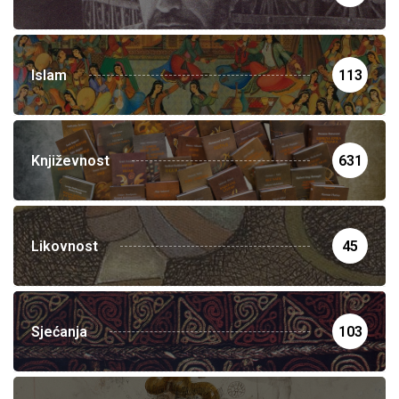
Islam
113
Književnost
631
Likovnost
45
Sjećanja
103