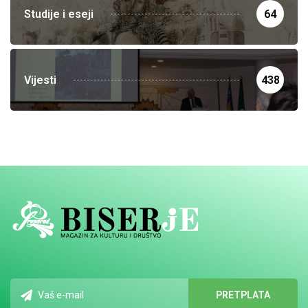
Studije i eseji
64
Vijesti
438