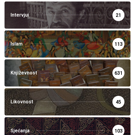
Intervjui
21
Islam
113
Književnost
631
Likovnost
45
Sjećanja
103