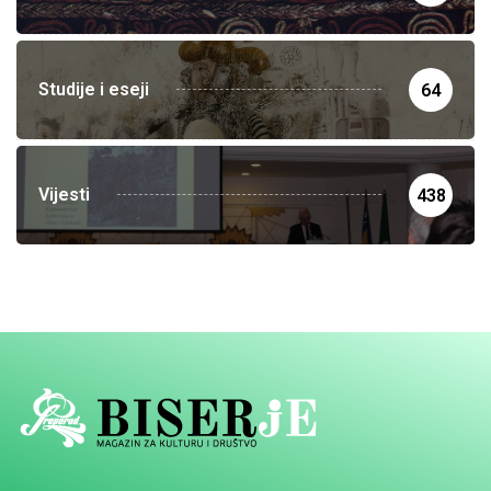
Studije i eseji
64
Vijesti
438