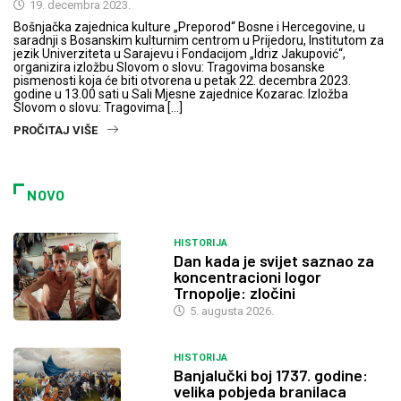
19. decembra 2023.
Bošnjačka zajednica kulture „Preporod“ Bosne i Hercegovine, u
saradnji s Bosanskim kulturnim centrom u Prijedoru, Institutom za
jezik Univerziteta u Sarajevu i Fondacijom „Idriz Jakupović“,
organizira izložbu Slovom o slovu: Tragovima bosanske
pismenosti koja će biti otvorena u petak 22. decembra 2023.
godine u 13.00 sati u Sali Mjesne zajednice Kozarac. Izložba
Slovom o slovu: Tragovima […]
PROČITAJ VIŠE
NOVO
HISTORIJA
Dan kada je svijet saznao za
koncentracioni logor
Trnopolje: zločini
5. augusta 2026.
HISTORIJA
Banjalučki boj 1737. godine:
velika pobjeda branilaca