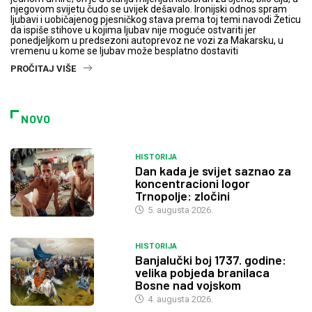
njegovom svijetu čudo se uvijek dešavalo. Ironijski odnos spram
ljubavi i uobičajenog pjesničkog stava prema toj temi navodi Žeticu
da ispiše stihove u kojima ljubav nije moguće ostvariti jer
ponedjeljkom u predsezoni autoprevoz ne vozi za Makarsku, u
vremenu u kome se ljubav može besplatno dostaviti
PROČITAJ VIŠE
NOVO
HISTORIJA
Dan kada je svijet saznao za
koncentracioni logor
Trnopolje: zločini
5. augusta 2026.
HISTORIJA
Banjalučki boj 1737. godine:
velika pobjeda branilaca
Bosne nad vojskom
4. augusta 2026.