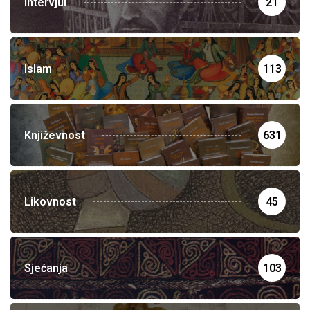
Intervjui
21
Islam
113
Književnost
631
Likovnost
45
Sjećanja
103