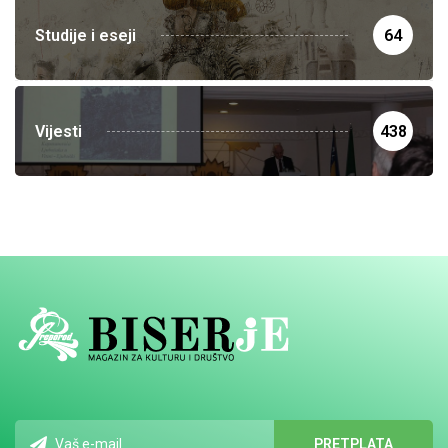
Studije i eseji
64
Vijesti
438