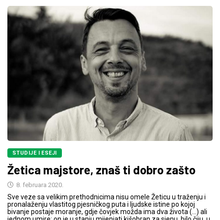
STUDIJE I ESEJI
Žetica majstore, znaš ti dobro zašto
8. februara 2020.
Sve veze sa velikim prethodnicima nisu omele Žeticu u traženju i
pronalaženju vlastitog pjesničkog puta i ljudske istine po kojoj
bivanje postaje moranje, gdje čovjek možda ima dva života (...) ali
jednom umire; on je u stanju mijenjati kišobran za sjenu, bilo čiju, u