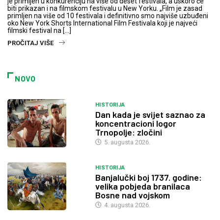
je primljen u konkurenciju na više od deset festivala, a uskoro će
biti prikazan i na filmskom festivalu u New Yorku. „Film je zasad
primljen na više od 10 festivala i definitivno smo najviše uzbuđeni
oko New York Shorts International Film Festivala koji je najveći
filmski festival na […]
PROČITAJ VIŠE
NOVO
HISTORIJA
Dan kada je svijet saznao za
koncentracioni logor
Trnopolje: zločini
5. augusta 2026.
HISTORIJA
Banjalučki boj 1737. godine:
velika pobjeda branilaca
Bosne nad vojskom
4. augusta 2026.