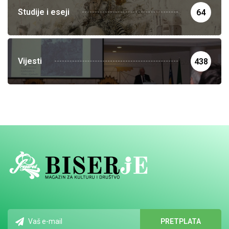
Studije i eseji
64
Vijesti
438