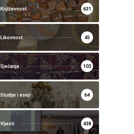
Književnost
631
Likovnost
45
Sjećanja
103
Studije i eseji
64
Vijesti
438