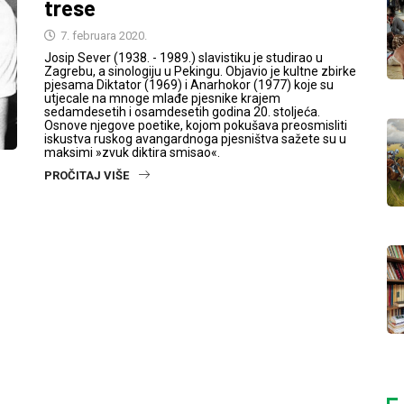
trese
7. februara 2020.
Josip Sever (1938. - 1989.) slavistiku je studirao u
Zagrebu, a sinologiju u Pekingu. Objavio je kultne zbirke
pjesama Diktator (1969) i Anarhokor (1977) koje su
utjecale na mnoge mlađe pjesnike krajem
sedamdesetih i osamdesetih godina 20. stoljeća.
Osnove njegove poetike, kojom pokušava preosmisliti
iskustva ruskog avangardnoga pjesništva sažete su u
maksimi »zvuk diktira smisao«.
PROČITAJ VIŠE