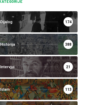
KATEGORIJE
Dijalog
174
Historija
388
Intervjui
21
Islam
113