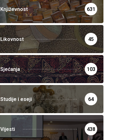
Književnost
631
Likovnost
45
Sjećanja
103
Studije i eseji
64
Vijesti
438