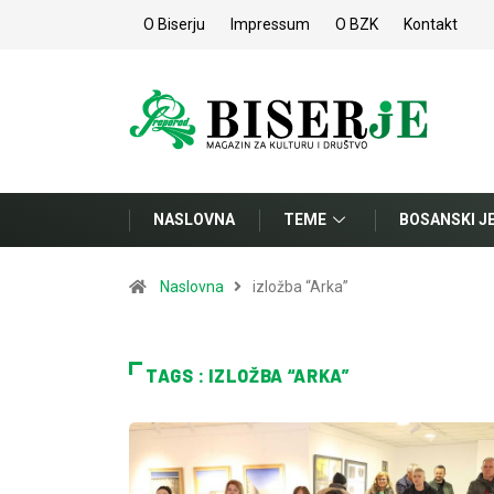
O Biserju
Impressum
O BZK
Kontakt
NASLOVNA
TEME
BOSANSKI J
Naslovna
izložba “Arka”
TAGS : IZLOŽBA “ARKA”