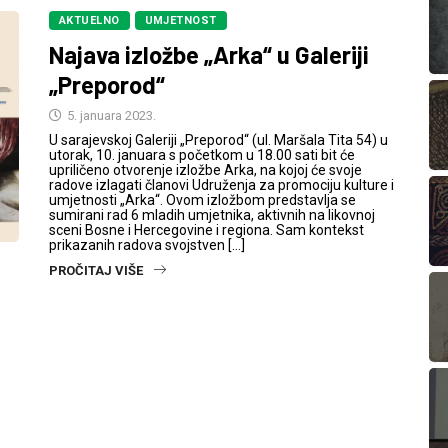
AKTUELNO
UMJETNOST
Najava izložbe „Arka“ u Galeriji
„Preporod“
5. januara 2023.
U sarajevskoj Galeriji „Preporod“ (ul. Maršala Tita 54) u
utorak, 10. januara s početkom u 18.00 sati bit će
upriličeno otvorenje izložbe Arka, na kojoj će svoje
radove izlagati članovi Udruženja za promociju kulture i
umjetnosti „Arka“. Ovom izložbom predstavlja se
sumirani rad 6 mladih umjetnika, aktivnih na likovnoj
sceni Bosne i Hercegovine i regiona. Sam kontekst
prikazanih radova svojstven […]
PROČITAJ VIŠE