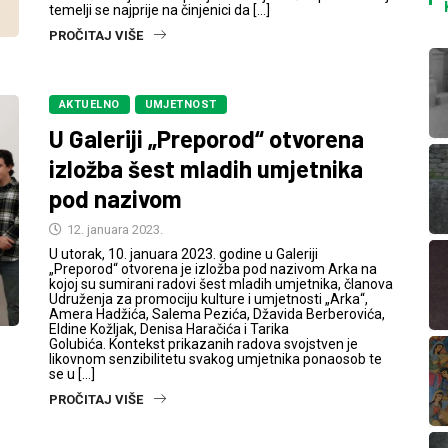
temelji se najprije na činjenici da […]
PROČITAJ VIŠE
AKTUELNO
UMJETNOST
U Galeriji „Preporod“ otvorena
izložba šest mladih umjetnika
pod nazivom
12. januara 2023.
U utorak, 10. januara 2023. godine u Galeriji
„Preporod“ otvorena je izložba pod nazivom Arka na
kojoj su sumirani radovi šest mladih umjetnika, članova
Udruženja za promociju kulture i umjetnosti „Arka“,
Amera Hadžića, Salema Pezića, Džavida Berberovića,
Eldine Kožljak, Denisa Haračića i Tarika
Golubića. Kontekst prikazanih radova svojstven je
likovnom senzibilitetu svakog umjetnika ponaosob te
se u […]
PROČITAJ VIŠE