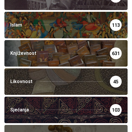
Islam
113
Književnost
631
Likovnost
45
Sjećanja
103