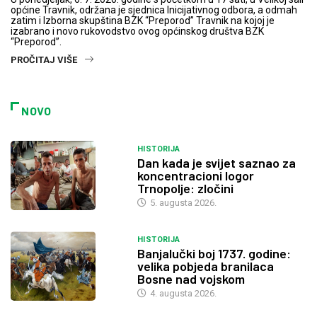
općine Travnik, održana je sjednica Inicijativnog odbora, a odmah
zatim i Izborna skupština BZK “Preporod” Travnik na kojoj je
izabrano i novo rukovodstvo ovog općinskog društva BZK
“Preporod”.
PROČITAJ VIŠE
NOVO
HISTORIJA
Dan kada je svijet saznao za
koncentracioni logor
Trnopolje: zločini
5. augusta 2026.
HISTORIJA
Banjalučki boj 1737. godine:
velika pobjeda branilaca
Bosne nad vojskom
4. augusta 2026.