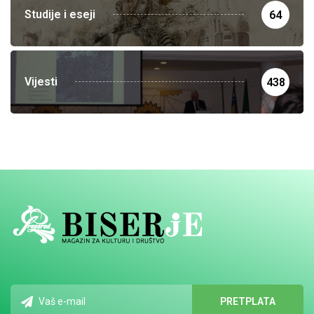
Studije i eseji
64
Vijesti
438