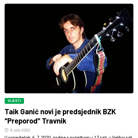
VIJESTI
Taik Ganić novi je predsjednik BZK
“Preporod” Travnik
8. jula 2020.
U ponedjeljak, 6. 7. 2020. godine s početkom u 17 sati, u Velikoj sali