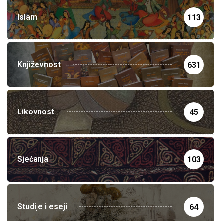
Islam
113
Književnost
631
Likovnost
45
Sjećanja
103
Studije i eseji
64