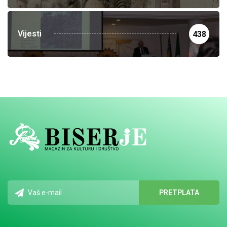
Vijesti
438