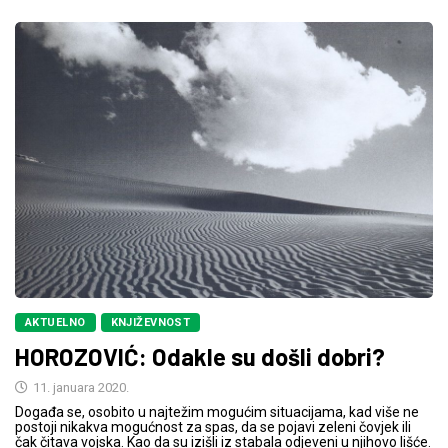
AKTUELNO
KNJIŽEVNOST
HOROZOVIĆ: Odakle su došli dobri?
11. januara 2020.
Događa se, osobito u najtežim mogućim situacijama, kad više ne
postoji nikakva mogućnost za spas, da se pojavi zeleni čovjek ili
čak čitava vojska. Kao da su izišli iz stabala odjeveni u njihovo lišće.