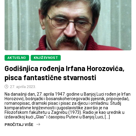
AKTUELNO
KNJIŽEVNOST
Godišnjica rođenja Irfana Horozovića,
pisca fantastične stvarnosti
27. aprila 2023.
Na današnji dan, 27. aprila 1947. godine u Banjoj Luci rođen je Irfan
Horozović, bošnjački i bosanskohercegovački pjesnik, pripovjedač,
romanopisac, dramski pisac i pisac za djecu i omladinu. Studij
komparativne književnosti i jugoslavistike završio je na
Filozofskom fakultetu u Zagrebu (1973). Radio je kao urednik u
izdavačkoj kući „Glas“ i časopisu Putevi u Banjoj Luci, […]
PROČITAJ VIŠE