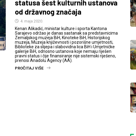
statusa šest kulturnih ustanova
od državnog značaja
4. maja 2020.
Kenan Alikadić, ministar kulture i sporta Kantona
Sarajevo održao je danas sastanak sa predstavnicima
Zemaljskog muzeja BiH, Kinoteke BiH, Historijskog
muzeja, Muzeja književnosti i pozorišne umjetnosti,
Biblioteke za slijepa i slabovidna lica BiH i Umjetničke
galerije BiH, odnosno ustanova koje nemaju riješen
pravni status i čije finansiranje nije sistemski riješeno,
prenosi Anadolu Agency (AA).
PROČITAJ VIŠE