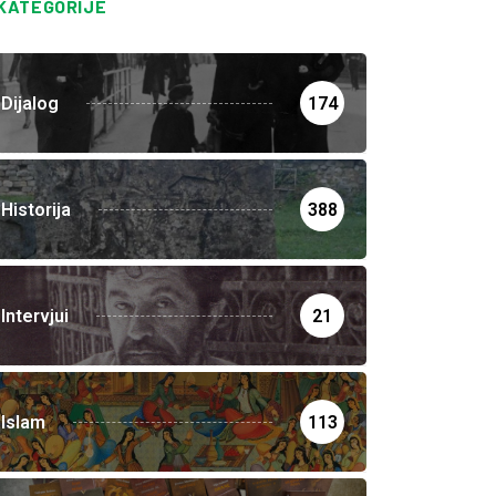
KATEGORIJE
Dijalog
174
Historija
388
Intervjui
21
Islam
113