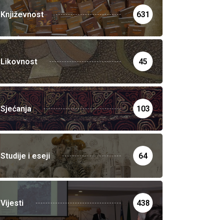
Književnost
631
Likovnost
45
Sjećanja
103
Studije i eseji
64
Vijesti
438