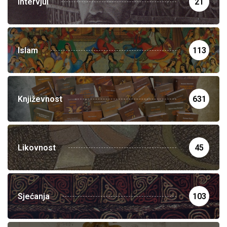
Intervjui
21
Islam
113
Književnost
631
Likovnost
45
Sjećanja
103