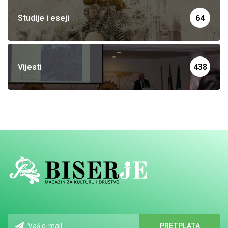
Studije i eseji
64
Vijesti
438