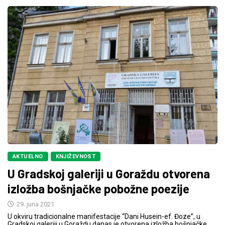
AKTUELNO
KNJIŽEVNOST
U Gradskoj galeriji u Goraždu otvorena
izložba bošnjačke pobožne poezije
29. juna 2021.
U okviru tradicionalne manifestacije “Dani Husein-ef. Đoze”, u
Gradskoj galeriji u Goraždu danas je otvorena izložba bošnjačke