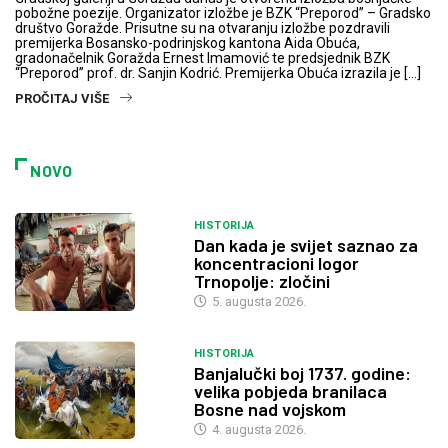
pobožne poezije. Organizator izložbe je BZK “Preporod” – Gradsko
društvo Goražde. Prisutne su na otvaranju izložbe pozdravili
premijerka Bosansko-podrinjskog kantona Aida Obuća,
gradonačelnik Goražda Ernest Imamović te predsjednik BZK
“Preporod” prof. dr. Sanjin Kodrić. Premijerka Obuća izrazila je […]
PROČITAJ VIŠE
NOVO
HISTORIJA
Dan kada je svijet saznao za
koncentracioni logor
Trnopolje: zločini
5. augusta 2026.
HISTORIJA
Banjalučki boj 1737. godine:
velika pobjeda branilaca
Bosne nad vojskom
4. augusta 2026.