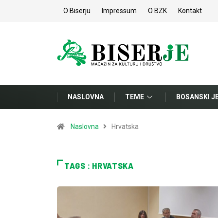
O Biserju
Impressum
O BZK
Kontakt
NASLOVNA
TEME
BOSANSKI J
Naslovna
Hrvatska
TAGS : HRVATSKA