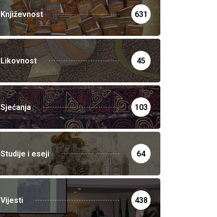
Književnost
631
Likovnost
45
Sjećanja
103
Studije i eseji
64
Vijesti
438