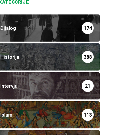
KATEGORIJE
Dijalog
174
Historija
388
Intervjui
21
Islam
113