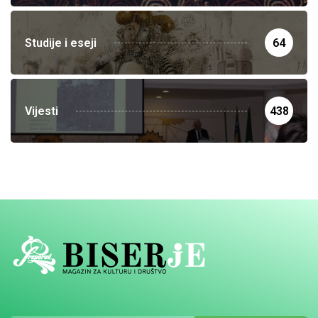
Studije i eseji
64
Vijesti
438