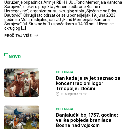
Udruženje pripadnica Armije RBiH i JU „Fond Memorijala Kantona
Sarajevo“, u okviru projekta „Heroine odbrane Bosne i
Hercegovine“, organizatori su okruglog stola „Sjećanje na Ednu
Dautović“. Okrugli sto održat će se u ponedjeljak 19. juna 2023.
godine u Multimedijalnoj sali JU „Fond Memorijala Kantona
Sarajevo“ (ul. Širokac br. 1) s početkom u 14.00 sati. Učesnice
okruglog […]
PROČITAJ VIŠE
NOVO
HISTORIJA
Dan kada je svijet saznao za
koncentracioni logor
Trnopolje: zločini
5. augusta 2026.
HISTORIJA
Banjalučki boj 1737. godine:
velika pobjeda branilaca
Bosne nad vojskom