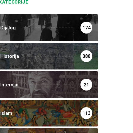
KATEGORIJE
Dijalog
174
Historija
388
Intervjui
21
Islam
113