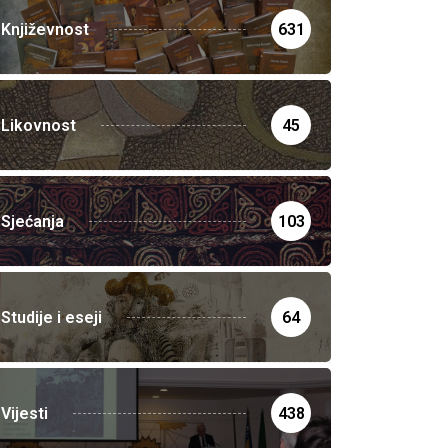
Književnost
631
Likovnost
45
Sjećanja
103
Studije i eseji
64
Vijesti
438