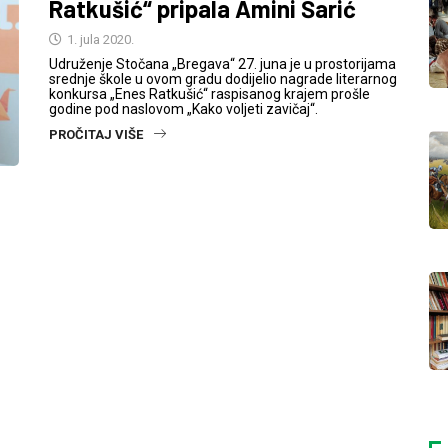
Ratkušić“ pripala Amini Šarić
1. jula 2020.
Udruženje Stočana „Bregava“ 27. juna je u prostorijama
srednje škole u ovom gradu dodijelio nagrade literarnog
konkursa „Enes Ratkušić“ raspisanog krajem prošle
godine pod naslovom „Kako voljeti zavičaj“.
PROČITAJ VIŠE