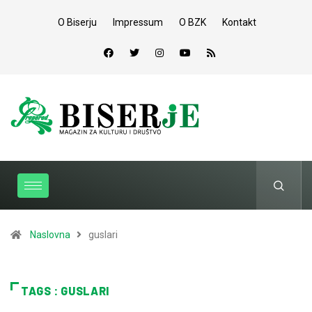
O Biserju
Impressum
O BZK
Kontakt
Naslovna
guslari
TAGS : GUSLARI