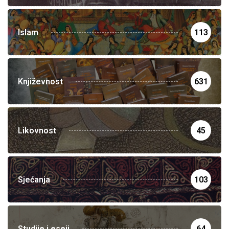
Islam
113
Književnost
631
Likovnost
45
Sjećanja
103
Studije i eseji
64