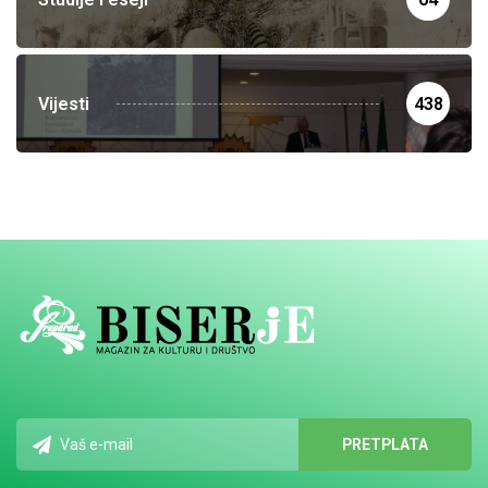
Vijesti
438