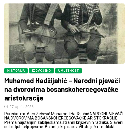
HISTORIJA
IZDVOJENO
UMJETNOST
Muhamed Hadžijahić – Narodni pjevači
na dvorovima bosanskohercegovačke
aristokracije
27. aprila 2026.
Priredio: mr. Alen Zečević Muhamed Hadžijahić NARODNI PJEVAČI
NA DVOROVIMA BOSANSKOHERCEGOVAČKE ARISTOKRACIJE
Prema najstarijim zabilješkama stranih književnih radnika, Slaveni
su bili ljubitelji pjesme. Bizantijski pisac iz VII stoljeća Teofilakt